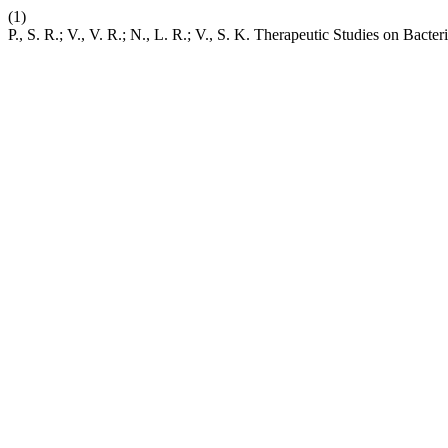
(1)
P., S. R.; V., V. R.; N., L. R.; V., S. K. Therapeutic Studies on Bact