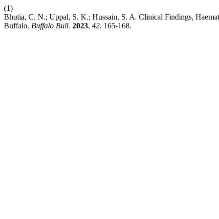
(1)
Bhutia, C. N.; Uppal, S. K.; Hussain, S. A. Clinical Findings, Haema
Buffalo.
Buffalo Bull.
2023
,
42
, 165-168.