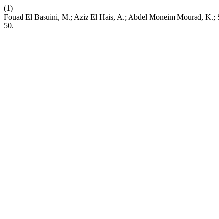
(1)
Fouad El Basuini, M.; Aziz El Hais, A.; Abdel Moneim Mourad, K.; S
50.