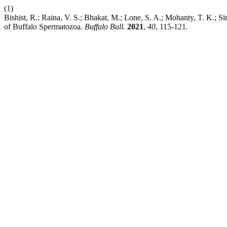
(1)
Bishist, R.; Raina, V. S.; Bhakat, M.; Lone, S. A.; Mohanty, T. K.; 
of Buffalo Spermatozoa.
Buffalo Bull.
2021
,
40
, 115-121.