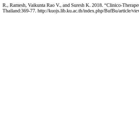
R., Ramesh, Vaikunta Rao V., and Suresh K. 2018. “Clinico-Therapeu
Thailand:369-77. http://kuojs.lib.ku.ac.th/index.php/BufBu/article/vi