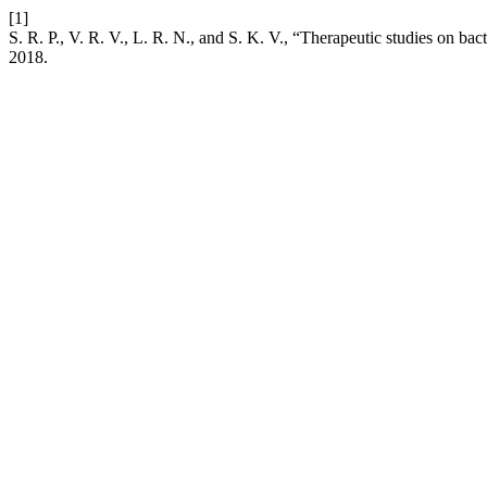
[1]
S. R. P., V. R. V., L. R. N., and S. K. V., “Therapeutic studies on ba
2018.