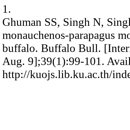
1.
Ghuman SS, Singh N, Singl
monauchenos-parapagus mons
buffalo. Buffalo Bull. [Inte
Aug. 9];39(1):99-101. Avai
http://kuojs.lib.ku.ac.th/i