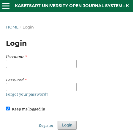
KASETSART UNIVERSITY OPEN JOURNAL SYSTEM : KUOJS
HOME
/
Login
Login
Username
*
Password
*
Forgot your password?
Keep me logged in
Register
Login