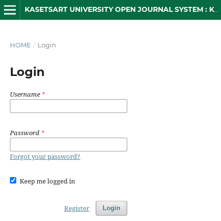
KASETSART UNIVERSITY OPEN JOURNAL SYSTEM : KUOJS
HOME
/
Login
Login
Username
*
Password
*
Forgot your password?
Keep me logged in
Register
Login