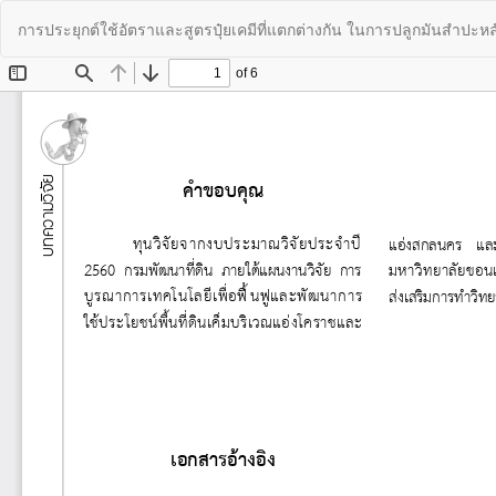
Return
การประยุกต์ใช้อัตราและสูตรปุ๋ยเคมีที่แตกต่างกัน ในการปลูกมันสำปะห
to
Article
Details