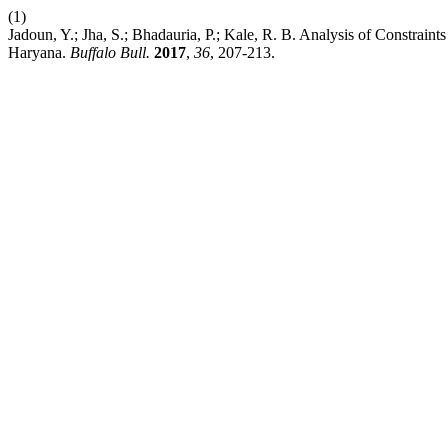
(1)
Jadoun, Y.; Jha, S.; Bhadauria, P.; Kale, R. B. Analysis of Constra
Haryana.
Buffalo Bull.
2017
,
36
, 207-213.