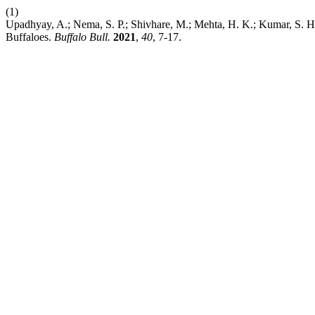
(1)
Upadhyay, A.; Nema, S. P.; Shivhare, M.; Mehta, H. K.; Kumar, S. H
Buffaloes.
Buffalo Bull.
2021
,
40
, 7-17.