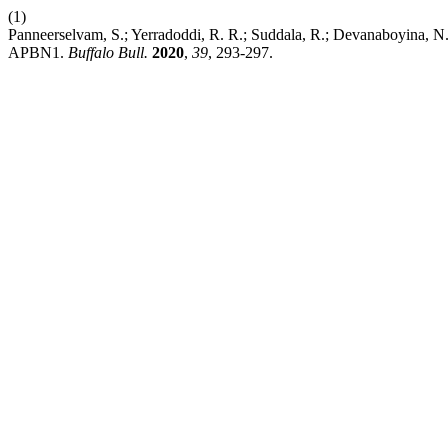
(1)
Panneerselvam, S.; Yerradoddi, R. R.; Suddala, R.; Devanaboyina, N.
APBN1.
Buffalo Bull.
2020
,
39
, 293-297.