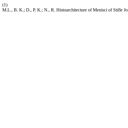
(1)
M.L., B. K.; D., P. K.; N., R. Histoarchitecture of Menisci of Stifle J