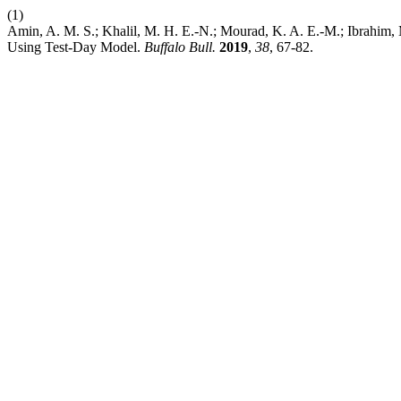
(1)
Amin, A. M. S.; Khalil, M. H. E.-N.; Mourad, K. A. E.-M.; Ibrahim, M
Using Test-Day Model.
Buffalo Bull.
2019
,
38
, 67-82.