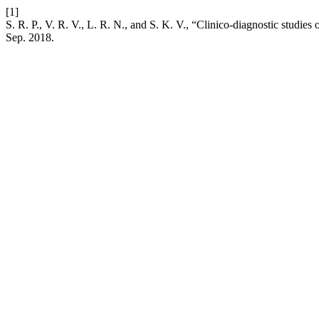
[1]
S. R. P., V. R. V., L. R. N., and S. K. V., “Clinico-diagnostic studies
Sep. 2018.