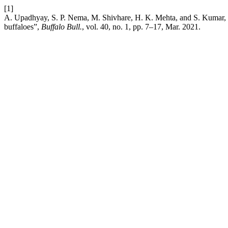
[1]
A. Upadhyay, S. P. Nema, M. Shivhare, H. K. Mehta, and S. Kumar, “
buffaloes”,
Buffalo Bull.
, vol. 40, no. 1, pp. 7–17, Mar. 2021.