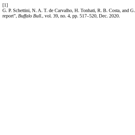
[1]
G. P. Schettini, N. A. T. de Carvalho, H. Tonhati, R. B. Costa, and 
report”,
Buffalo Bull.
, vol. 39, no. 4, pp. 517–520, Dec. 2020.