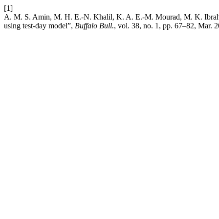
[1]
A. M. S. Amin, M. H. E.-N. Khalil, K. A. E.-M. Mourad, M. K. Ibrahim
using test-day model”,
Buffalo Bull.
, vol. 38, no. 1, pp. 67–82, Mar. 