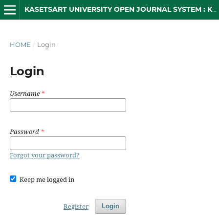
KASETSART UNIVERSITY OPEN JOURNAL SYSTEM : KUOJS
HOME
/
Login
Login
Username
*
Password
*
Forgot your password?
Keep me logged in
Register
Login