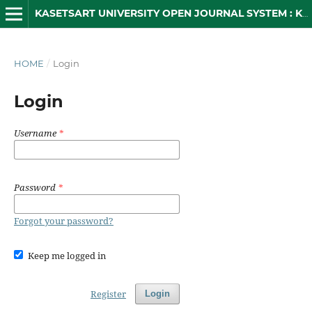
KASETSART UNIVERSITY OPEN JOURNAL SYSTEM : KUOJS
HOME
/
Login
Login
Username
*
Password
*
Forgot your password?
Keep me logged in
Register
Login