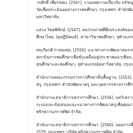
วรศักดิ์ เพียรชอบ. (2561). รวมบทความเกี่ยวกับ ปรั
วัดเพื่อประเมินผลทางการพลศึกษา. กรุงเทพฯ: สำนักพิ
มหาวิทยาลัย.
แสวง วิทยพิทักษ์. (2547). สมรรถภาพที่พึงประสงค์ขอ
ศึกษาไทย. (ดุษฎีนิพนธ์). สาขาวิชาพลศึกษา, จุฬาลงก
สมเกียรติ กาทองทุ่ง. (2556). แนวทางการพัฒนาสมร
สถาบันการพลศึกษาเพื่อขับเคลื่อนสู่ประชาคมอาเซียน. 
สุขศึกษาและพลศึกษา, จุฬาลงกรณ์มหาวิทยาลัย, กรุงเ
สำนักงานคณะกรรมการการศึกษาขั้นพื้นฐาน. (2553).
ครู. กรุงเทพฯ: สำนักพัฒนาครู และบุคลากรทางการศึกษ
สำนักงานเลขาธิการสภาการศึกษา. (2556). บทวิเครา
ระบบและข้อเสนอแนะแนวทางการพัฒนาครูเพื่อคุณภาพผู
พริกหวานกราฟฟิค จำกัด.
สำนักงานเลขาธิการสภาการศึกษา. (2560). แผนการศึ
2579. กรุงเทพฯ: บริษัท พริกหวานกราฟฟิค จำกัด.