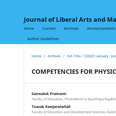
Journal of Liberal Arts and 
Home
Current
Archives
Announcements
Author Guidelines
Home
/
Archives
/
Vol. 9 No. 1 (2022): January - Ju
COMPETENCIES FOR PHYSI
Saowaluk Pramann
Faculty of Education, Phranakhon Si Ayutthaya Rajabha
Toasak Kawjaratwilail
Faculty of Education and Development Sciences, Kasets