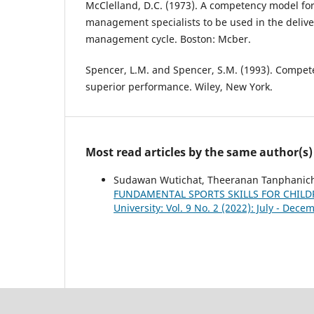
McClelland, D.C. (1973). A competency model f
management specialists to be used in the deliv
management cycle. Boston: Mcber.
Spencer, L.M. and Spencer, S.M. (1993). Compet
superior performance. Wiley, New York.
Most read articles by the same author(s)
Sudawan Wutichat, Theeranan Tanphanich
FUNDAMENTAL SPORTS SKILLS FOR CHIL
University: Vol. 9 No. 2 (2022): July - Dec