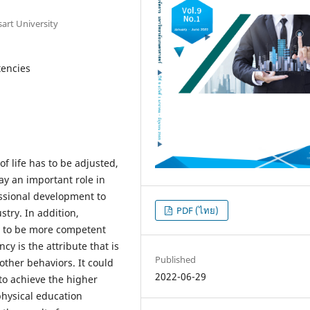
art University
tencies
f life has to be adjusted,
ay an important role in
essional development to
PDF (ไทย)
try. In addition,
s to be more competent
y is the attribute that is
Published
 other behaviors. It could
2022-06-29
 to achieve the higher
physical education