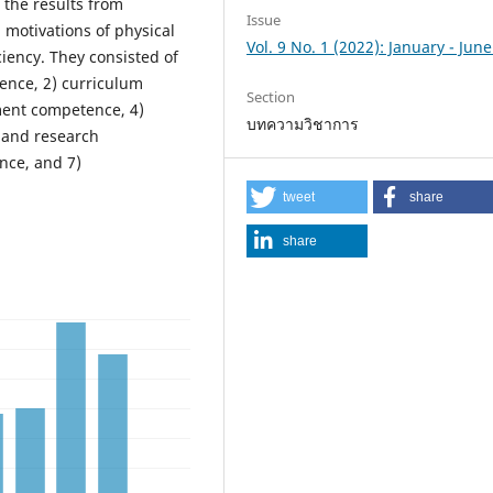
e the results from
Issue
d motivations of physical
Vol. 9 No. 1 (2022): January - Jun
ciency. They consisted of
ence, 2) curriculum
Section
ent competence, 4)
บทความวิชาการ
 and research
nce, and 7)
tweet
share
share