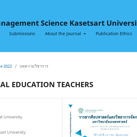
Management Science Kasetsart Universi
Submissions
About the Journal
Publication Ethics
ne 2022
/
บทความวิชาการ
CAL EDUCATION TEACHERS
t University
art University