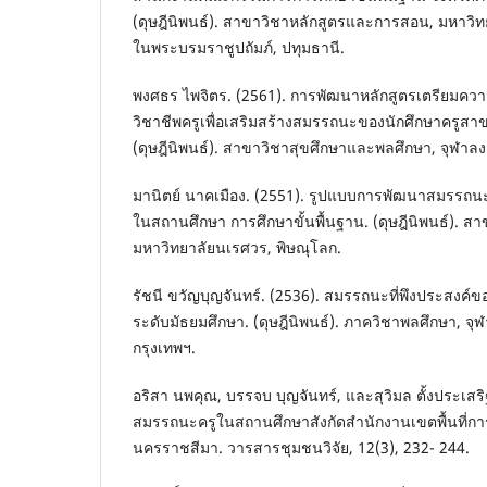
(ดุษฎีนิพนธ์). สาขาวิชาหลักสูตรและการสอน, มหาว
ในพระบรมราชูปถัมภ์, ปทุมธานี.
พงศธร ไพจิตร. (2561). การพัฒนาหลักสูตรเตรียมคว
วิชาชีพครูเพื่อเสริมสร้างสมรรถนะของนักศึกษาครูสา
(ดุษฎีนิพนธ์). สาขาวิชาสุขศึกษาและพลศึกษา, จุฬาลง
มานิตย์ นาคเมือง. (2551). รูปแบบการพัฒนาสมรรถ
ในสถานศึกษา การศึกษาขั้นพื้นฐาน. (ดุษฎีนิพนธ์). ส
มหาวิทยาลัยนเรศวร, พิษณุโลก.
รัชนี ขวัญบุญจันทร์. (2536). สมรรถนะที่พึงประสงค์
ระดับมัธยมศึกษา. (ดุษฎีนิพนธ์). ภาควิชาพลศึกษา, จ
กรุงเทพฯ.
อริสา นพคุณ, บรรจบ บุญจันทร์, และสุวิมล ตั้งประเสร
สมรรถนะครูในสถานศึกษาสังกัดสำนักงานเขตพื้นที่ก
นครราชสีมา. วารสารชุมชนวิจัย, 12(3), 232- 244.