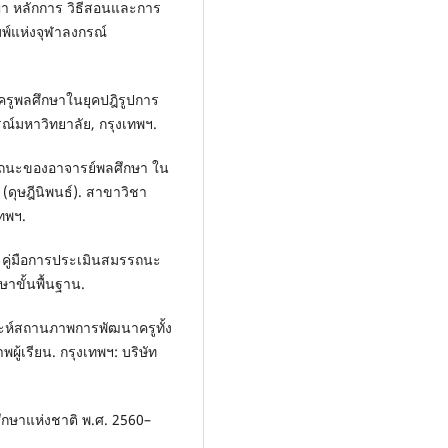
ชญา หลักการ วิธีสอนและการ
มพ์แห่งจุฬาลงกรณ์
งครูพลศึกษาในยุคปฎิรูปการ
รณ์มหาวิทยาลัย, กรุงเทพฯ.
รถนะของอาจารย์พลศึกษา ใน
(ดุษฎีนิพนธ์). สาขาวิชา
ทพฯ.
 คู่มือการประเมินสมรรถนะ
าขั้นพื้นฐาน.
ะห์สถานภาพการพัฒนาครูทั้ง
้เรียน. กรุงเทพฯ: บริษัท
กษาแห่งชาติ พ.ศ. 2560–