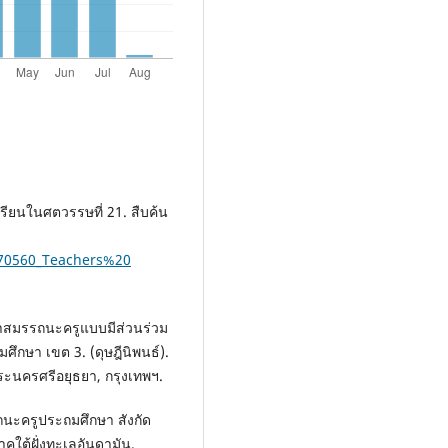
เรียนในศตวรรษที่ 21. สืบค้น
170560_Teachers%20
าสมรรถนะครูแบบมีส่วนร่วม
ศึกษา เขต 3. (ดุษฎีนิพนธ์).
ะนครศรีอยุธยา, กรุงเทพฯ.
นะครูประถมศึกษา สังกัด
ใต้ฝั่งทะเลอันดามัน.