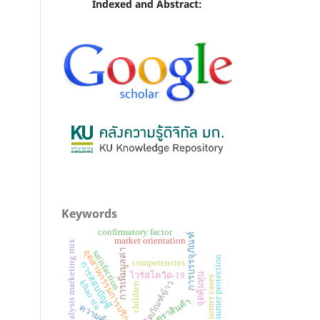
Indexed and Abstract:
Keywords
confirmatory factor
การบรรจุภัณฑ์
market orientation
analysis marketing mix
การเพิ่มมูลค่า
อุตสาหกรรมการบริการ
satisfaction
consumer protection
competencies
การสอบบัญชี
ไวรัสโควิด-19
จุดคุ้มทุน
consumer cases
khao stu
ผลิตภัณฑ์ข้าว
children
ตราสินค้า
ความคุ้มค่า