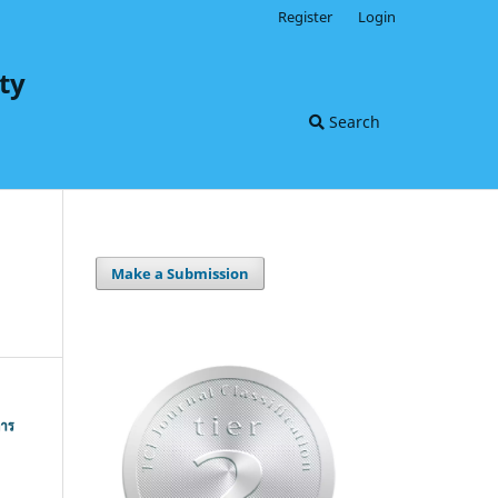
Register
Login
ty
Search
Make a Submission