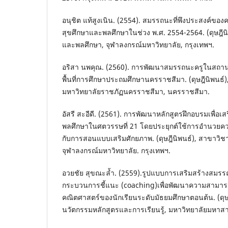
อนุชิต แท้สูงเนิน. (2554). สมรรถนะที่พึงประสงค์ของคร
สุขศึกษาและพลศึกษาในช่วง พ.ศ. 2554-2564. (ดุษฎีน
และพลศึกษา, จุฬาลงกรณ์มหาวิทยาลัย, กรุงเทพฯ.
อริสา นพคุณ. (2560). การพัฒนาสมรรถนะครูในสถาน
พื้นที่การศึกษาประถมศึกษานครราชสีมา. (ดุษฎีนิพนธ์
มหาวิทยาลัยราชภัฏนครราชสีมา, นครราชสีมา.
อัสรี สะอีดี. (2561). การพัฒนาหลักสูตรฝึกอบรมเพื่อ
พลศึกษาในศตวรรษที่ 21 โดยประยุกต์ใช้การอำนวยคว
กับการสอนแบบเสริมศักยภาพ. (ดุษฎีนิพนธ์), สาขาวิ
จุฬาลงกรณ์มหาวิทยาลัย. กรุงเทพฯ.
อวยชัย สุขณะล้ำ. (2559).รูปแบบการเสริมสร้างสมร
กระบวนการชี้แนะ (coaching)เพื่อพัฒนาความสามาร
คณิตศาสตร์ของนักเรียนระดับมัธยมศึกษาตอนต้น. (ดุษ
นวัตกรรมหลักสูตรและการเรียนรู้, มหาวิทยาลัยมหา