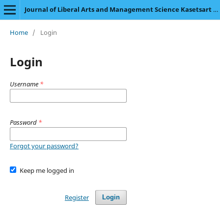
Journal of Liberal Arts and Management Science Kasetsart University
Home
/
Login
Login
Username
*
Password
*
Forgot your password?
Keep me logged in
Register
Login