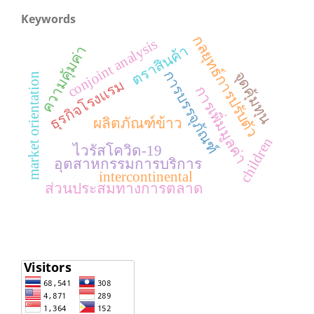
Keywords
กลยุทธ์การปรับตัว
conjoint analysis
ตราสินค้า
ความคุ้มค่า
การบรรจุภัณฑ์
จุดคุ้มทุน
market orientation
ธุรกิจโรงแรม
การเพิ่มมูลค่า
ผลิตภัณฑ์ข้าว
children
ไวรัสโควิด-19
อุตสาหกรรมการบริการ
intercontinental
ส่วนประสมทางการตลาด