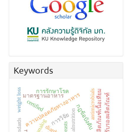
Keywords
weight loss
การรักษาโรค
ผลิตภัณฑ์เนื้อเทียม
antimicrobials
ความปลอดภัยทางอาหาร
มาตรฐานอาหาร
ฉลากรับรองผลิตภัณฑ์
certified
กฎข้อบังคับ
malnutrition
การวิจัย
meat analog
yeasts
diarrhea