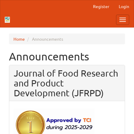
Main
Register
Login
Navigation
Main
Toggl
Content
navig
Sidebar
Home
Announcements
Announcements
Journal of Food Research
and Product
Development (JFRPD)