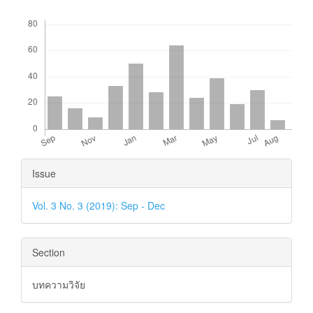
Downloads
Article
Issue
Details
Vol. 3 No. 3 (2019): Sep - Dec
Section
บทความวิจัย