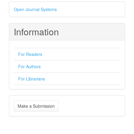
Developed
Open Journal Systems
By
Information
For Readers
For Authors
For Librarians
Make
Make a Submission
a
Submission