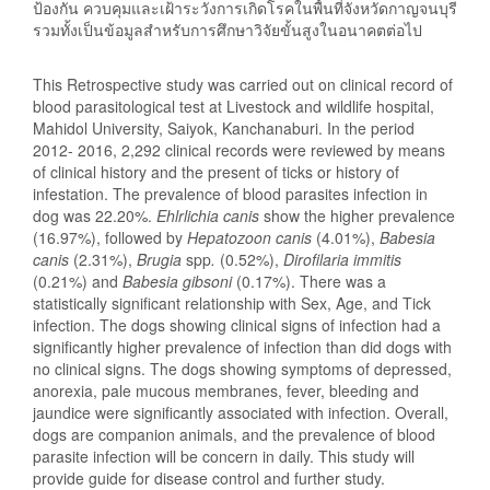
ป้องกัน ควบคุมและเฝ้าระวังการเกิดโรคในพื้นที่จังหวัดกาญจนบุรี
รวมทั้งเป็นข้อมูลสำหรับการศึกษาวิจัยขั้นสูงในอนาคตต่อไป
This Retrospective study was carried out on clinical record of
blood parasitological test at Livestock and wildlife hospital,
Mahidol University, Saiyok, Kanchanaburi. In the period
2012- 2016, 2,292 clinical records were reviewed by means
of clinical history and the present of ticks or history of
infestation. The prevalence of blood parasites infection in
dog was 22.20%.
Ehlrlichia canis
show the higher prevalence
(16.97%), followed by
Hepatozoon canis
(4.01%),
Babesia
canis
(2.31%),
Brugia
spp
.
(0.52%),
Dirofilaria immitis
(0.21%) and
Babesia gibsoni
(0.17%). There was a
statistically significant relationship with Sex, Age, and Tick
infection. The dogs showing clinical signs of infection had a
significantly higher prevalence of infection than did dogs with
no clinical signs. The dogs showing symptoms of depressed,
anorexia, pale mucous membranes, fever, bleeding and
jaundice were significantly associated with infection. Overall,
dogs are companion animals, and the prevalence of blood
parasite infection will be concern in daily. This study will
provide guide for disease control and further study.