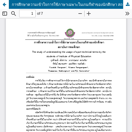
การศึกษาความเข้าใจการใช้ภาษาเฉพาะในเกมกีฬาของนักศึกษา สถาบันการพลศึกษา |The studyof understanding the usage of sport technical terms by the students ofInstitute of Physical Education