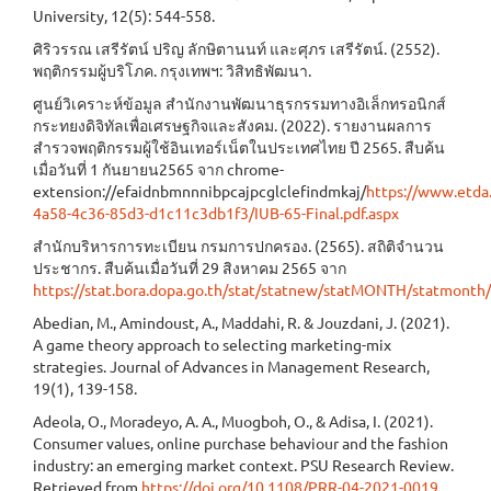
University, 12(5): 544-558.
ศิริวรรณ เสรีรัตน์ ปริญ ลักษิตานนท์ และศุภร เสรีรัตน์. (2552).
พฤติกรรมผู้บริโภค. กรุงเทพฯ: วิสิทธิพัฒนา.
ศูนย์วิเคราะห์ข้อมูล สำนักงานพัฒนาธุรกรรมทางอิเล็กทรอนิกส์
กระทยงดิจิทัลเพื่อเศรษฐกิจและสังคม. (2022). รายงานผลการ
สำรวจพฤติกรรมผู้ใช้อินเทอร์เน็ตในประเทศไทย ปี 2565. สืบค้น
เมื่อวันที่ 1 กันยายน2565 จาก chrome-
extension://efaidnbmnnnibpcajpcglclefindmkaj/
https://www.etda
4a58-4c36-85d3-d1c11c3db1f3/IUB-65-Final.pdf.aspx
สำนักบริหารการทะเบียน กรมการปกครอง. (2565). สถิติจำนวน
ประชากร. สืบค้นเมื่อวันที่ 29 สิงหาคม 2565 จาก
https://stat.bora.dopa.go.th/stat/statnew/statMONTH/statmont
Abedian, M., Amindoust, A., Maddahi, R. & Jouzdani, J. (2021).
A game theory approach to selecting marketing-mix
strategies. Journal of Advances in Management Research,
19(1), 139-158.
Adeola, O., Moradeyo, A. A., Muogboh, O., & Adisa, I. (2021).
Consumer values, online purchase behaviour and the fashion
industry: an emerging market context. PSU Research Review.
Retrieved from
https://doi.org/10.1108/PRR-04-2021-0019