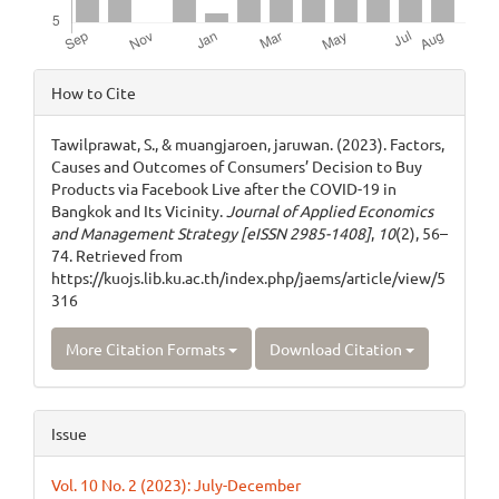
Article
How to Cite
Details
Tawilprawat, S., & muangjaroen, jaruwan. (2023). Factors,
Causes and Outcomes of Consumers’ Decision to Buy
Products via Facebook Live after the COVID-19 in
Bangkok and Its Vicinity.
Journal of Applied Economics
and Management Strategy [eISSN 2985-1408]
,
10
(2), 56–
74. Retrieved from
https://kuojs.lib.ku.ac.th/index.php/jaems/article/view/5
316
More Citation Formats
Download Citation
Issue
Vol. 10 No. 2 (2023): July-December