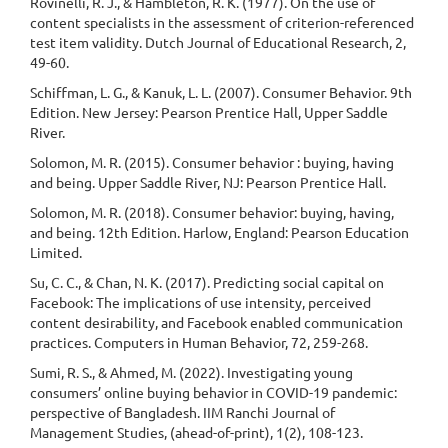
Rovinelli, R. J., & Hambleton, R. K. (1977). On the use of
content specialists in the assessment of criterion-referenced
test item validity. Dutch Journal of Educational Research, 2,
49-60.
Schiffman, L. G., & Kanuk, L. L. (2007). Consumer Behavior. 9th
Edition. New Jersey: Pearson Prentice Hall, Upper Saddle
River.
Solomon, M. R. (2015). Consumer behavior : buying, having
and being. Upper Saddle River, NJ: Pearson Prentice Hall.
Solomon, M. R. (2018). Consumer behavior: buying, having,
and being. 12th Edition. Harlow, England: Pearson Education
Limited.
Su, C. C., & Chan, N. K. (2017). Predicting social capital on
Facebook: The implications of use intensity, perceived
content desirability, and Facebook enabled communication
practices. Computers in Human Behavior, 72, 259-268.
Sumi, R. S., & Ahmed, M. (2022). Investigating young
consumers’ online buying behavior in COVID-19 pandemic:
perspective of Bangladesh. IIM Ranchi Journal of
Management Studies, (ahead-of-print), 1(2), 108-123.