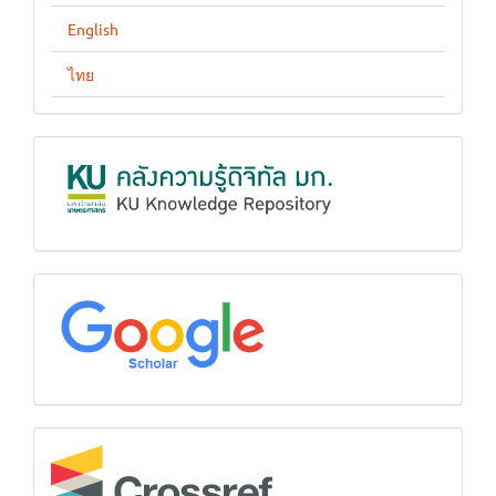
English
ไทย
KUKR
google
Crossref