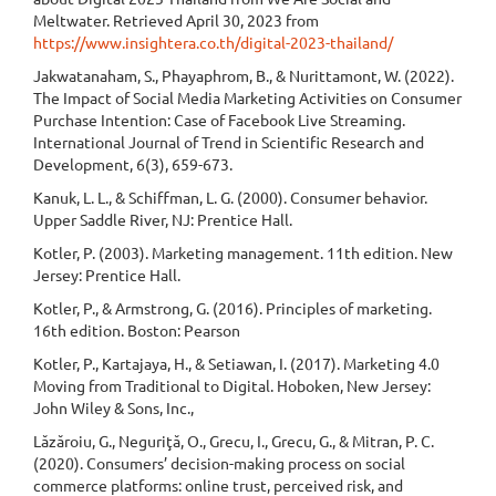
Meltwater. Retrieved April 30, 2023 from
https://www.insightera.co.th/digital-2023-thailand/
Jakwatanaham, S., Phayaphrom, B., & Nurittamont, W. (2022).
The Impact of Social Media Marketing Activities on Consumer
Purchase Intention: Case of Facebook Live Streaming.
International Journal of Trend in Scientific Research and
Development, 6(3), 659-673.
Kanuk, L. L., & Schiffman, L. G. (2000). Consumer behavior.
Upper Saddle River, NJ: Prentice Hall.
Kotler, P. (2003). Marketing management. 11th edition. New
Jersey: Prentice Hall.
Kotler, P., & Armstrong, G. (2016). Principles of marketing.
16th edition. Boston: Pearson
Kotler, P., Kartajaya, H., & Setiawan, I. (2017). Marketing 4.0
Moving from Traditional to Digital. Hoboken, New Jersey:
John Wiley & Sons, Inc.,
Lăzăroiu, G., Neguriţă, O., Grecu, I., Grecu, G., & Mitran, P. C.
(2020). Consumers’ decision-making process on social
commerce platforms: online trust, perceived risk, and