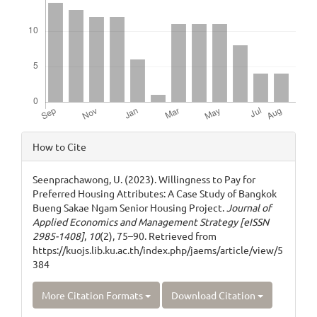
Article
How to Cite
Details
Seenprachawong, U. (2023). Willingness to Pay for
Preferred Housing Attributes: A Case Study of Bangkok
Bueng Sakae Ngam Senior Housing Project.
Journal of
Applied Economics and Management Strategy [eISSN
2985-1408]
,
10
(2), 75–90. Retrieved from
https://kuojs.lib.ku.ac.th/index.php/jaems/article/view/5
384
More Citation Formats
Download Citation