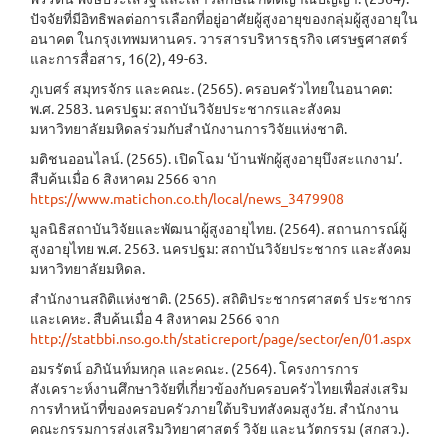
ปัจจัยที่มีอิทธิพลต่อการเลือกที่อยู่อาศัยผู้สูงอายุของกลุ่มผู้สูงอายุใน
อนาคต ในกรุงเทพมหานคร. วารสารบริหารธุรกิจ เศรษฐศาสตร์
และการสื่อสาร, 16(2), 49-63.
ภูเบศร์ สมุทรจักร และคณะ. (2565). ครอบครัวไทยในอนาคต:
พ.ศ. 2583. นครปฐม: สถาบันวิจัยประชากรและสังคม
มหาวิทยาลัยมหิดลร่วมกับสำนักงานการวิจัยแห่งชาติ.
มติชนออนไลน์. (2565). เปิดโฉม ‘บ้านพักผู้สูงอายุบึงสะแกงาม’.
สืบค้นเมื่อ 6 สิงหาคม 2566 จาก
https://www.matichon.co.th/local/news_3479908
มูลนิธิสถาบันวิจัยและพัฒนาผู้สูงอายุไทย. (2564). สถานการณ์ผู้
สูงอายุไทย พ.ศ. 2563. นครปฐม: สถาบันวิจัยประชากร และสังคม
มหาวิทยาลัยมหิดล.
สำนักงานสถิติแห่งชาติ. (2565). สถิติประชากรศาสตร์ ประชากร
และเคหะ. สืบค้นเมื่อ 4 สิงหาคม 2566 จาก
http://statbbi.nso.go.th/staticreport/page/sector/en/01.aspx
อมรรัตน์ อภินันท์มหกุล และคณะ. (2564). โครงการการ
สังเคราะห์งานศึกษาวิจัยที่เกี่ยวข้องกับครอบครัวไทยเพื่อส่งเสริม
การทำหน้าที่ของครอบครัวภายใต้บริบทสังคมสูงวัย. สำนักงาน
คณะกรรมการส่งเสริมวิทยาศาสตร์ วิจัย และนวัตกรรม (สกสว.).