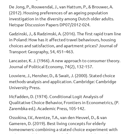
De Jong, P., Rouwendal, J., van Hattum, P., & Brouwer, A.
(2012). Housing preferences of an ageing population
investigation in the diversity among Dutch older adults.
Netspar Discussion Papers DP07/2012-024.
Gadzinski, J., & Radzimski, A. (2016). The first rapid tram line
in Poland: How has it affected travel behaviours, housing
choices and satisfaction, and apartment prices? Journal of
Transport Geography, 54, 451–463.
Lancaster, K. J. (1966). A new approach to consumer theory.
Journal of Political Economy, 74(2), 132-157.
Louviere, J., Hensher, D., & Swait, J. (2000). Stated choice
methods-analysis and application. Cambridge: Cambridge
University Press.
McFadden, D. (1974). Conditional Logit Analysis of
Qualitative Choice Behavior, Frontiers in Econometrics, (P.
Zarembka ed.). Academic Press, 105-142.
Ossokina, I.V., Arentze, T.A., van den Heuvel, D., & van
Gameren, D. (2019). Best living concepts for elderly
homeowners: combining a stated choice experiment with