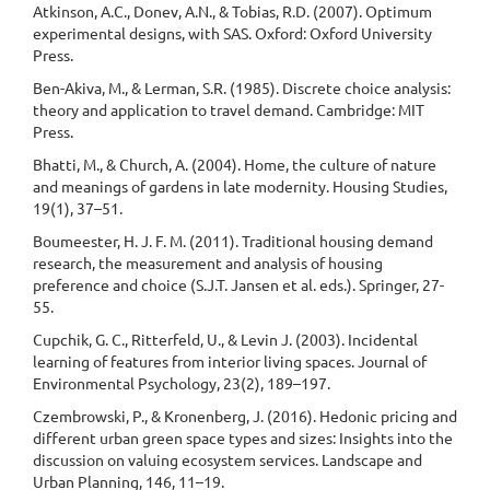
Atkinson, A.C., Donev, A.N., & Tobias, R.D. (2007). Optimum
experimental designs, with SAS. Oxford: Oxford University
Press.
Ben-Akiva, M., & Lerman, S.R. (1985). Discrete choice analysis:
theory and application to travel demand. Cambridge: MIT
Press.
Bhatti, M., & Church, A. (2004). Home, the culture of nature
and meanings of gardens in late modernity. Housing Studies,
19(1), 37–51.
Boumeester, H. J. F. M. (2011). Traditional housing demand
research, the measurement and analysis of housing
preference and choice (S.J.T. Jansen et al. eds.). Springer, 27-
55.
Cupchik, G. C., Ritterfeld, U., & Levin J. (2003). Incidental
learning of features from interior living spaces. Journal of
Environmental Psychology, 23(2), 189–197.
Czembrowski, P., & Kronenberg, J. (2016). Hedonic pricing and
different urban green space types and sizes: Insights into the
discussion on valuing ecosystem services. Landscape and
Urban Planning, 146, 11–19.