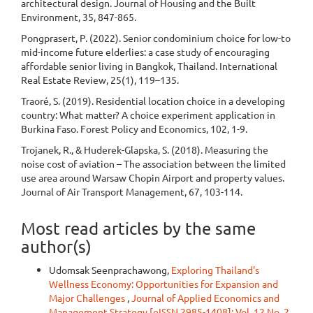
architectural design. Journal of Housing and the Built
Environment, 35, 847-865.
Pongprasert, P. (2022). Senior condominium choice for low-to
mid-income future elderlies: a case study of encouraging
affordable senior living in Bangkok, Thailand. International
Real Estate Review, 25(1), 119–135.
Traoré, S. (2019). Residential location choice in a developing
country: What matter? A choice experiment application in
Burkina Faso. Forest Policy and Economics, 102, 1-9.
Trojanek, R., & Huderek-Glapska, S. (2018). Measuring the
noise cost of aviation – The association between the limited
use area around Warsaw Chopin Airport and property values.
Journal of Air Transport Management, 67, 103-114.
Most read articles by the same
author(s)
Udomsak Seenprachawong,
Exploring Thailand's
Wellness Economy: Opportunities for Expansion and
Major Challenges
,
Journal of Applied Economics and
Management Strategy [eISSN 2985-1408]: Vol. 12 No. 2