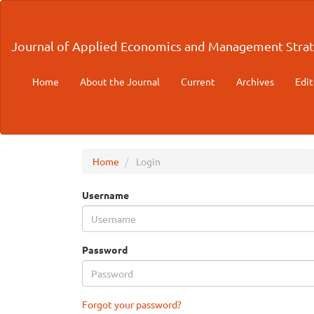
Main
Navigation
Main
Journal of Applied Economics and Management Strat
Content
Sidebar
Home
About the Journal
Current
Archives
Edit
Home
Login
Username
Password
Forgot your password?