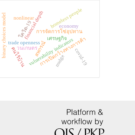
homeless people
financial depth
binary choices model
nonlinear
โควิด-19
economy
การจัดการโซ่อุปทาน
เศรษฐกิจ
การเปิดกว้างทางการค้า
vulnerability indicators
trade openness
สหกรณ์
วนเกษตร
คนไร้บ้าน
covid-19
nudge