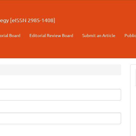
egy [eISSN 2985-1408]
orial Board
Editorial Review Board
Submit an Article
Publi