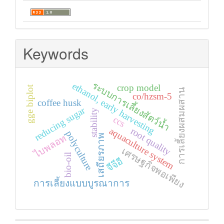
Keywords
ระบบการเลี้ยงสัตว์น้ำ
ethanol, early harvesting
crop model
gge biplot
การเลี้ยงผสมผสาน
co/hzsm-5
coffee husk
reducing sugar
stability
ccs
root quality
aquaculture system
polyculture
ไบพลอท
เสถียรภาพ
เศรษฐกิจพอเพียง
bio-oil
จีจีอี
การเลี้ยงแบบบูรณาการ