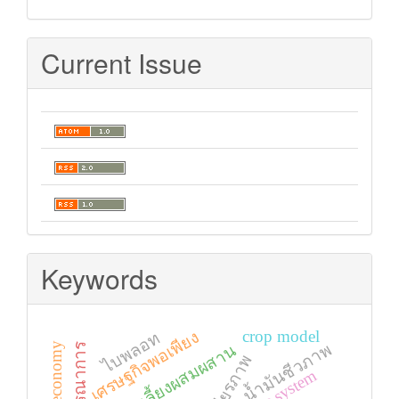
Current Issue
Keywords
crop model
เศรษฐกิจพอเพียง
ไบพลอท
น้ำมันชีวภาพ
การเลี้ยงผสมผสาน
เสถียรภาพ