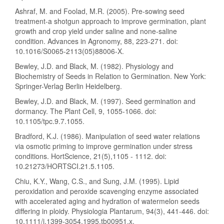
Ashraf, M. and Foolad, M.R. (2005). Pre-sowing seed
treatment-a shotgun approach to improve germination, plant
growth and crop yield under saline and none-saline
condition. Advances in Agronomy, 88, 223-271. doi:
10.1016/S0065-2113(05)88006-X.
Bewley, J.D. and Black, M. (1982). Physiology and
Biochemistry of Seeds in Relation to Germination. New York:
Springer-Verlag Berlin Heidelberg.
Bewley, J.D. and Black, M. (1997). Seed germination and
dormancy. The Plant Cell, 9, 1055-1066. doi:
10.1105/tpc.9.7.1055.
Bradford, K.J. (1986). Manipulation of seed water relations
via osmotic priming to improve germination under stress
conditions. HortScience, 21(5),1105 - 1112. doi:
10.21273/HORTSCI.21.5.1105.
Chiu, K.Y., Wang, C.S., and Sung, J.M. (1995). Lipid
peroxidation and peroxide scavenging enzyme associated
with accelerated aging and hydration of watermelon seeds
differing in ploidy. Physiologia Plantarum, 94(3), 441-446. doi:
10.1111/j.1399-3054.1995.tb00951.x.