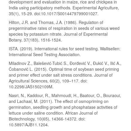
development and evaluation in maize, rice and chickpea in
India using participatory methods. Experimental Agriculture,
35(1), 15-29. doi:10.1017/S0014479799001027.
Hilton, J.R. and Thomas, J.A. (1986). Regulation of
pregerminative rates of respiration in seeds of various weed
species by potassium nitrate. Journal of Experimental
Botany, 37(183), 1516-1524.
ISTA. (2019). International rules for seed testing. Wallisellen:
International Seed Testing Association.
Miladinov Z., Balešević-Tubić S., Đorđević V., Đukić V., Ilić A.,
Čobanović L. (2015). Optimal time of soybean seed priming
and primer effect under salt stress conditions. Journal of
Agricultural Sciences, 60(2), 109–117. doi:
10.2298/JAS1502109M.
Nasri, N., Kaddour, R., Mahmoudi, H., Baatour, O., Bouraoui,
and Lachaal, M. (2011). The effect of osmopriming on
germination, seedling growth and phosphatase activities of
lettuce under saline condition. African Journal of
Biotechnology, 10(65), 14366-14372. doi:
10.5897/AJB11.1204.