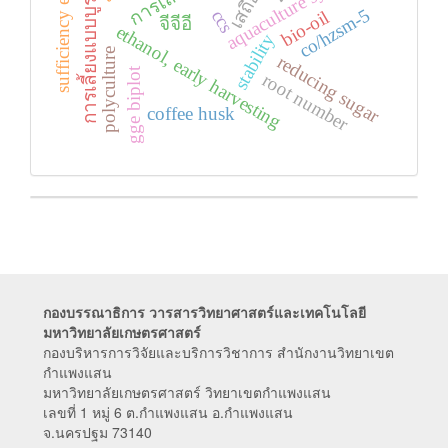
sufficiency economy
การเลี้ยงแบบบูรณาการ
aquaculture system
co/hzsm-5
ccs
bio-oil
จีจีอี
ethanol, early harvesting
stability
polyculture
reducing sugar
gge biplot
root number
coffee husk
กองบรรณาธิการ วารสารวิทยาศาสตร์และเทคโนโลยี
มหาวิทยาลัยเกษตรศาสตร์
กองบริหารการวิจัยและบริการวิชาการ สำนักงานวิทยาเขต
กำแพงแสน
มหาวิทยาลัยเกษตรศาสตร์ วิทยาเขตกำแพงแสน
เลขที่ 1 หมู่ 6 ต.กำแพงแสน อ.กำแพงแสน
จ.นครปฐม 73140