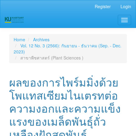
Main
Register
Login
Navigation
Main
Toggl
Content
naviga
Sidebar
Home
Archives
Vol. 12 No. 3 (2566): กันยายน - ธันวาคม (Sep. - Dec.
2023)
สาขาพืชศาสตร์ (Plant Sciences )
ผลของการไพร์มมิ่งด้วย
โพแทสเซียมไนเตรทต่อ
ความงอกและความแข็ง
แรงของเมล็ดพันธุ์ถั่ว
เหลืองฝักสดพันธุ์