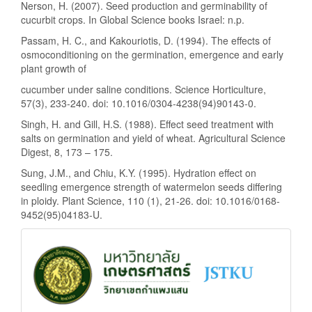
Nerson, H. (2007). Seed production and germinability of
cucurbit crops. In Global Science books Israel: n.p.
Passam, H. C., and Kakouriotis, D. (1994). The effects of
osmoconditioning on the germination, emergence and early
plant growth of
cucumber under saline conditions. Science Horticulture,
57(3), 233-240. doi: 10.1016/0304-4238(94)90143-0.
Singh, H. and Gill, H.S. (1988). Effect seed treatment with
salts on germination and yield of wheat. Agricultural Science
Digest, 8, 173 – 175.
Sung, J.M., and Chiu, K.Y. (1995). Hydration effect on
seedling emergence strength of watermelon seeds differing
in ploidy. Plant Science, 110 (1), 21-26. doi: 10.1016/0168-
9452(95)04183-U.
status