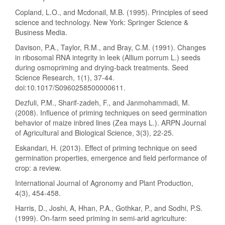
Copland, L.O., and Mcdonail, M.B. (1995). Principles of seed
science and technology. New York: Springer Science &
Business Media.
Davison, P.A., Taylor, R.M., and Bray, C.M. (1991). Changes
in ribosomal RNA integrity in leek (Allium porrum L.) seeds
during osmopriming and drying-back treatments. Seed
Science Research, 1(1), 37-44.
doi:10.1017/S0960258500000611.
Dezfuli, P.M., Sharif-zadeh, F., and Janmohammadi, M.
(2008). Influence of priming techniques on seed germination
behavior of maize inbred lines (Zea mays L.). ARPN Journal
of Agricultural and Biological Science, 3(3), 22-25.
Eskandari, H. (2013). Effect of priming technique on seed
germination properties, emergence and field performance of
crop: a review.
International Journal of Agronomy and Plant Production,
4(3), 454-458.
Harris, D., Joshi, A, Hhan, P.A., Gothkar, P., and Sodhi, P.S.
(1999). On-farm seed priming in semi-arid agriculture: