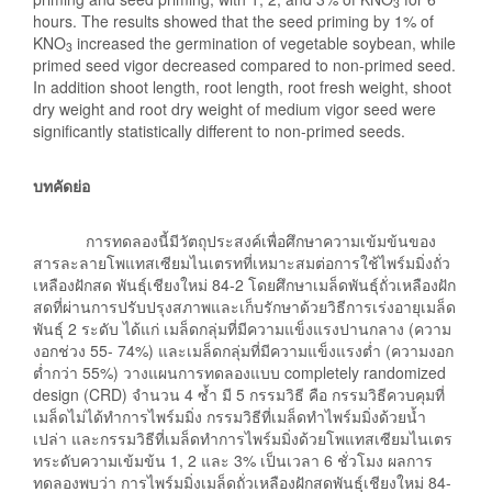
3
hours. The results showed that the seed priming by 1% of
KNO
increased the germination of vegetable soybean, while
3
primed seed vigor decreased compared to non-primed seed.
In addition shoot length, root length, root fresh weight, shoot
dry weight and root dry weight of medium vigor seed were
significantly statistically different to non-primed seeds.
บทคัดย่อ
การทดลองนี้มีวัตถุประสงค์เพื่อศึกษาความเข้มข้นของ
สารละลายโพแทสเซียมไนเตรทที่เหมาะสมต่อการใช้ไพร์มมิ่งถั่ว
เหลืองฝักสด พันธุ์เชียงใหม่ 84-2 โดยศึกษาเมล็ดพันธุ์ถั่วเหลืองฝัก
สดที่ผ่านการปรับปรุงสภาพและเก็บรักษาด้วยวิธีการเร่งอายุเมล็ด
พันธุ์ 2 ระดับ ได้แก่ เมล็ดกลุ่มที่มีความแข็งแรงปานกลาง (ความ
งอกช่วง 55- 74%) และเมล็ดกลุ่มที่มีความแข็งแรงต่ำ (ความงอก
ต่ำกว่า 55%) วางแผนการทดลองแบบ completely randomized
design (CRD) จำนวน 4 ซ้ำ มี 5 กรรมวิธี คือ กรรมวิธีควบคุมที่
เมล็ดไม่ได้ทำการไพร์มมิ่ง กรรมวิธีที่เมล็ดทำไพร์มมิ่งด้วยน้ำ
เปล่า และกรรมวิธีที่เมล็ดทำการไพร์มมิ่งด้วยโพแทสเซียมไนเตร
ทระดับความเข้มข้น 1, 2 และ 3% เป็นเวลา 6 ชั่วโมง ผลการ
ทดลองพบว่า การไพร์มมิ่งเมล็ดถั่วเหลืองฝักสดพันธุ์เชียงใหม่ 84-