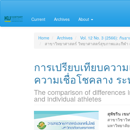
Main
Navigation
Main
Current
Archives
About
Content
Sidebar
Home
Archives
Vol. 12 No. 3 (2566): กันย
สาขาวิทยาศาสตร์ วิทยาศาสตร์สุขภาพและกีฬา (
การเปรียบเทียบความ
ความเชื่อโชคลาง ระ
The comparison of differences i
and individual athletes
Article
Main
สุพัชริน เขมร
สาขาวิชาวิ
Sidebar
Articl
มหาวิทยาลั