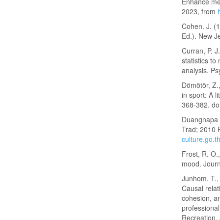
Enhance men
2023, from
Cohen. J. (1
Ed.). New J
Curran, P. J
statistics t
analysis. Ps
Dömötör, Z.,
in sport: A 
368-382. do
Duangnapa C.
Trad; 2010 
culture.go.
Frost, R. O.
mood. Journa
Junhom, T., 
Causal relat
cohesion, an
professional
Recreation, 