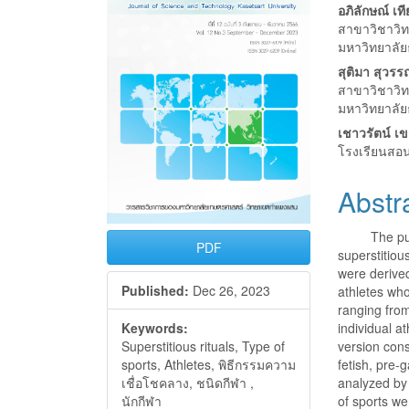
Conte
อภิลักษณ์ เท
สาขาวิชาวิ
มหาวิทยาลั
สุติมา สุวร
สาขาวิชาวิ
มหาวิทยาลั
เชาวรัตน์ เข
โรงเรียนสอ
Abstr
The purpose
PDF
superstitiou
were derive
Published:
Dec 26, 2023
athletes who
ranging from
individual a
Keywords:
version cons
Superstitious rituals, Type of
fetish, pre
sports, Athletes, พิธีกรรมความ
analyzed by
เชื่อโชคลาง, ชนิดกีฬา ,
of sports we
นักกีฬา