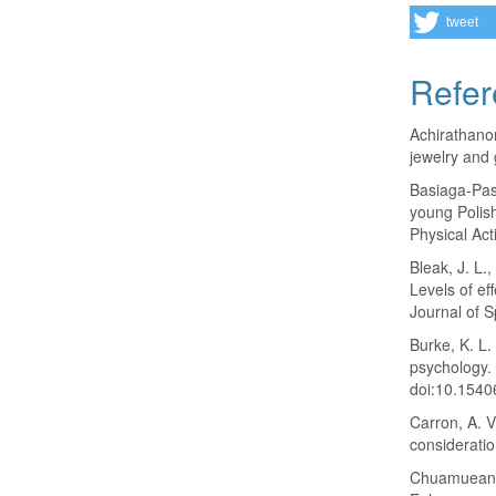
tweet
Refer
Achirathanon
jewelry and
Basiaga-Pas
young Polish
Physical Act
Bleak, J. L.
Levels of ef
Journal of S
Burke, K. L.
psychology. 
doi:10.1540
Carron, A. V
consideratio
Chuamueangp