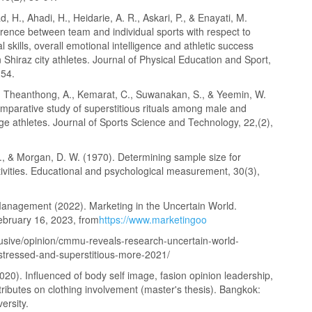
, H., Ahadi, H., Heidarie, A. R., Askari, P., & Enayati, M.
erence between team and individual sports with respect to
l skills, overall emotional intelligence and athletic success
n Shiraz city athletes. Journal of Physical Education and Sport,
254.
, Theanthong, A., Kemarat, C., Suwanakan, S., & Yeemin, W.
mparative study of superstitious rituals among male and
ge athletes. Journal of Sports Science and Technology, 22,(2),
V., & Morgan, D. W. (1970). Determining sample size for
ivities. Educational and psychological measurement, 30(3),
Management (2022). Marketing in the Uncertain World.
ebruary 16, 2023, from
https://www.marketingoo
usive/opinion/cmmu-reveals-research-uncertain-world-
tressed-and-superstitious-more-2021/
2020). Influenced of body self image, fasion opinion leadership,
tributes on clothing involvement (master's thesis). Bangkok:
ersity.