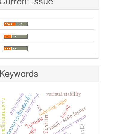
Current Issue
Keywords
varietal stability
ethanol, early harvesting
polyculture
ระบบการเลี้ยงสัตว์น้ำ
reducing sugar
การเลี้ยงผสมผสาน
ccs
bio-oil
small - scale farmer
aquaculture system
เสถียรภาพ
ไบพลอท
ข้าวนึ่ง
จีจีอี