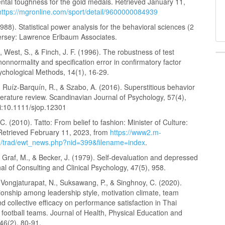
tal toughness for the gold medals. Retrieved January 11,
https://mgronline.com/sport/detail/9600000084939
988). Statistical power analysis for the behavioral sciences (2
ersey: Lawrence Erlbaum Associates.
., West, S., & Finch, J. F. (1996). The robustness of test
o nonnormality and specification error in confirmatory factor
ychological Methods, 14(1), 16-29.
 Ruíz-Barquín, R., & Szabo, A. (2016). Superstitious behavior
literature review. Scandinavian Journal of Psychology, 57(4),
i:10.1111/sjop.12301
 (2010). Tatto: From belief to fashion: Minister of Culture:
Retrieved February 11, 2023, from
https://www2.m-
th/trad/ewt_news.php?nid=399&filename=index
.
, Graf, M., & Becker, J. (1979). Self-devaluation and depressed
l of Consulting and Clinical Psychology, 47(5), 958.
Vongjaturapat, N., Suksawang, P., & Singhnoy, C. (2020).
ionship among leadership style, motivation climate, team
d collective efficacy on performance satisfaction in Thai
 football teams. Journal of Health, Physical Education and
46(2), 80-91.