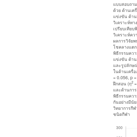
แบบสอบถามพ
ด้วย ด้านเคร
แข่งขัน ด้า
วิเคราะห์ทา
เปรียบเทียบ
วิเคราะห์ค
ผลการวิจัยพ
โชคลางแตกต่า
พิธีกรรมควา
แข่งขัน ด้าน
และรูปลักษณ
ในด้านเครื่
= 0.056, p =
2
ฝึกสอน (η
=
และด้านการแ
พิธีกรรมควา
กันอย่างมีน
วิทยาการกีฬ
ชนิดกีฬา
Downloads