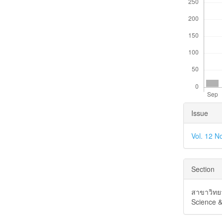
Articl
Issue
Detai
Vol. 12 N
Section
สาขาวิทย
Science &