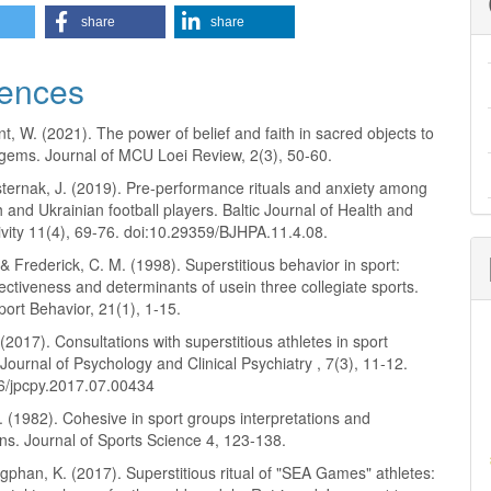
share
share
ences
t, W. (2021). The power of belief and faith in sacred objects to
 gems. Journal of MCU Loei Review, 2(3), 50-60.
ternak, J. (2019). Pre-performance rituals and anxiety among
 and Ukrainian football players. Baltic Journal of Health and
ivity 11(4), 69-76. doi:10.29359/BJHPA.11.4.08.
, & Frederick, C. M. (1998). Superstitious behavior in sport:
fectiveness and determinants of usein three collegiate sports.
port Behavior, 21(1), 1-15.
 (2017). Consultations with superstitious athletes in sport
Journal of Psychology and Clinical Psychiatry , 7(3), 11-12.
6/jpcpy.2017.07.00434
. (1982). Cohesive in sport groups interpretations and
ns. Journal of Sports Science 4, 123-138.
han, K. (2017). Superstitious ritual of "SEA Games" athletes: