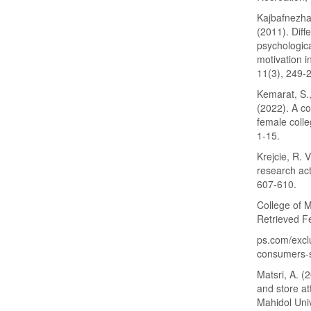
Kajbafnezhad
(2011). Diff
psychologica
motivation i
11(3), 249-
Kemarat, S.
(2022). A co
female colle
1-15.
Krejcie, R. 
research act
607-610.
College of 
Retrieved F
ps.com/excl
consumers-s
Matsri, A. (
and store at
Mahidol Univ