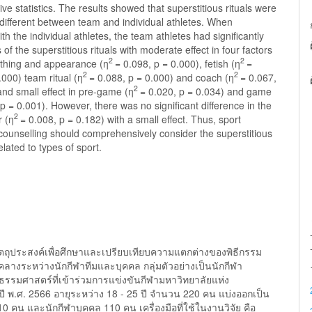
ive statistics. The results showed that superstitious rituals were
y different between team and individual athletes. When
h the individual athletes, the team athletes had significantly
 of the superstitious rituals with moderate effect in four factors
2
2
lothing and appearance (η
= 0.098, p = 0.000), fetish (η
=
2
2
.000) team ritual (η
= 0.088, p = 0.000) and coach (η
= 0.067,
2
and small effect in pre-game (η
= 0.020, p = 0.034) and game
 p = 0.001). However, there was no significant difference in the
2
r (η
= 0.008, p = 0.182) with a small effect. Thus, sport
counselling should comprehensively consider the superstitious
related to types of sport.
ีวัตถุประสงค์เพื่อศึกษาและเปรียบเทียบความแตกต่างของพิธีกรรม
คลางระหว่างนักกีฬาทีมและบุคคล กลุ่มตัวอย่างเป็นนักกีฬา
ธรรมศาสตร์ที่เข้าร่วมการแข่งขันกีฬามหาวิทยาลัยแห่ง
ี พ.ศ. 2566 อายุระหว่าง 18 - 25 ปี จำนวน 220 คน แบ่งออกเป็น
10 คน และนักกีฬาบุคคล 110 คน เครื่องมือที่ใช้ในงานวิจัย คือ