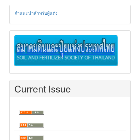
instructionforauthor
คำแนะนำสำหรับผู้แต่ง
soil
Current Issue