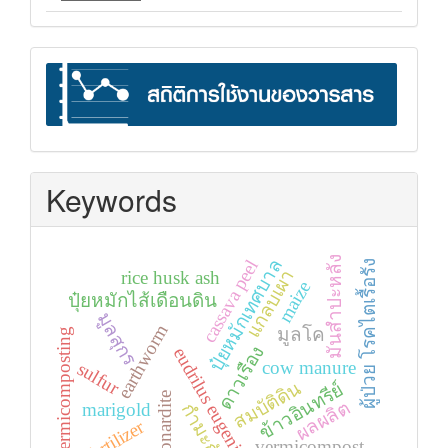
stat
Keywords
มันสำปะหลัง
ปุ๋ยหมักเทศบาล
cassava peel
ผู้ป่วย โรคไตเรื้อรัง
แกลบเผา
rice husk ash
maize
ปุ๋ยหมักไส้เดือนดิน
มูลสุกร
earthworm
มูลโค
vermicomposting
ดาวเรือง
eudrilus eugeniae
cow manure
sulfur
สมบัติดิน
ข้าวอินทรีย์
leonardite
ผลผลิต
marigold
กำมะถัน
fertilizer
vermicompost