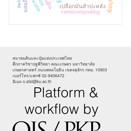
earthworm
ผลผลิต
เปลือกมันสำปะหลัง
vermicomposting
สมาคมดินและปุ๋ยแห่งประเทศไทย
ตึกภาควิชาปฐพีวิทยา คณะเกษตร มหาวิทยาลัย
เกษตรศาสตร์ ถนนพหลโยธิน เขตจตุจักร กทม. 10903
เบอร์โทร/แฟกซ์ 02-9406472
อีเมล o.sfst@ku.ac.th