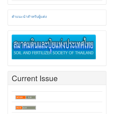
instructionforauthor
คำแนะนำสำหรับผู้แต่ง
soil
Current Issue