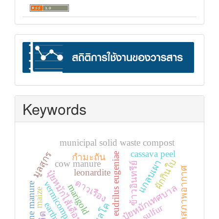
stat
Keywords
municipal solid waste compost
cassava peel
มูลสุกร
eudrilus eugeniae
กำมะถัน
ผักกินใบ
แกลบเผา
cow manure
ข้าวอินทรีย์
ข้อมูลสภาพอากาศ
leonardite
ปุ๋ยหมักไส้เดือนดิน
ดาวเรือง
vermicompost
swine manure
marigold
ปุ๋ยหมักเทศบาล
maize
มูลโค
sulfur