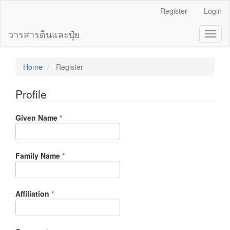
Main
Register
Login
Navigation
Main
วารสารดินและปุ๋ย
Toggl
Content
naviga
Sidebar
Home
Register
Profile
Required
Given Name
*
Required
Family Name
*
Required
Affiliation
*