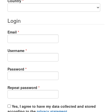
Required
Country
*
Login
Required
Email
*
Required
Username
*
Required
Password
*
Required
Repeat password
*
Yes, I agree to have my data collected and stored
according to the
privacy statement
.