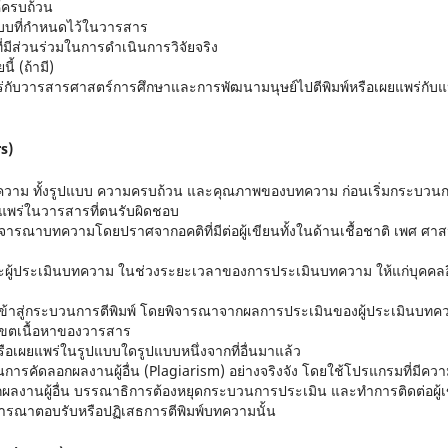
้ครบถ้วน
ปแบบที่กำหนดไว้ในวารสาร
ที่มีส่วนร่วมในการดำเนินการวิจัยจริง
ี้ (ถ้ามี)
ยแพร่กับวารสารศาสตร์การศึกษาและการพัฒนามนุษย์ไปตีพิมพ์หรือเผยแพร่กับแ
s)
วาม ทั้งรูปแบบ ความครบถ้วน และคุณภาพของบทความ ก่อนเริ่มกระบวน
ผยแพร่ในวารสารที่ตนรับผิดชอบ
ารณาบทความโดยปราศจากอคติที่มีต่อผู้เขียนทั้งในด้านเชื้อชาติ เพศ ศา
ละผู้ประเมินบทความ ในช่วงระยะเวลาของการประเมินบทความ ให้แก่บุคคลอ
เข้าสู่กระบวนการตีพิมพ์ โดยพิจารณาจากผลการประเมินของผู้ประเมินบทค
เขตเนื้อหาของวารสาร
รือเผยแพร่ในรูปแบบใดรูปแบบหนึ่งจากที่อื่นมาแล้ว
คัดลอกผลงานผู้อื่น (Plagiarism) อย่างจริงจัง โดยใช้โปรแกรมที่มีควา
อกผลงานผู้อื่น บรรณาธิการต้องหยุดกระบวนการประเมิน และทำการติดต่อผู้เ
ารณาตอบรับหรือปฏิเสธการตีพิมพ์บทความนั้น