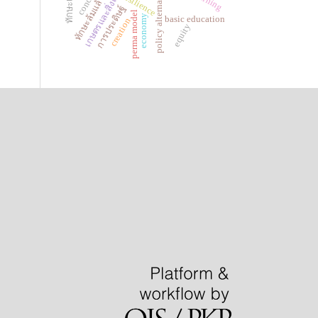
ทักษะล้มแล้วลุกเร็ว
policy alternatives
concept
resilience
การประดิษฐ์
perma model
economy
basic education
creation
equity