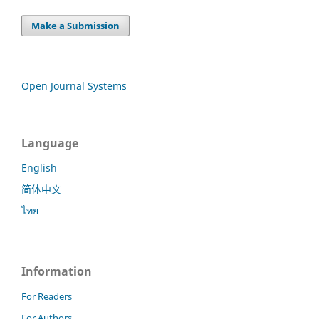
Make a Submission
Open Journal Systems
Language
English
简体中文
ไทย
Information
For Readers
For Authors