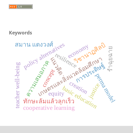
Keywords
สมาน แตงวงศ์
policy alternatives
วิชานาฏศิลป์
economy
รำฉุยฉาย
resilience
เกษตรและสิ่งแวดล้อมศึกษา
แนวคิด
ความเสมอภาค
การประดิษฐ์
teacher well-being
concept
perma model
creation
justice
basic education
equity
ทักษะล้มแล้วลุกเร็ว
cooperative learning