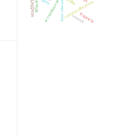
basic education
แนวคิด
equity
ความเสมอภาค
กรอบแนวคิด perma
รำฉุยฉาย
concept