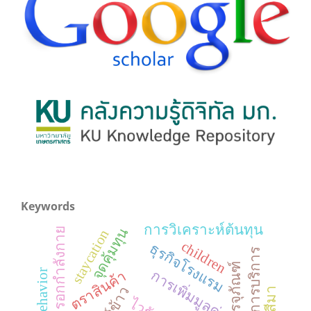
Keywords
การวิเคราะห์ต้นทุน
จุดคุ้มทุน
ทัศนคติในการอกกำลังกาย
staycation
children
ธุรกิจโรงแรม
การบรรจุภัณฑ์
การเพิ่มมูลค่า
ตราสินค้า