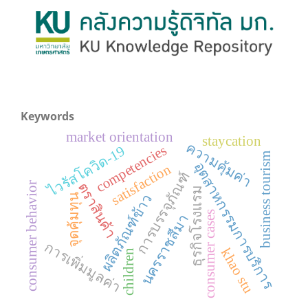
Keywords
market orientation
staycation
ความคุ้มค่า
competencies
ไวรัสโควิด-19
business tourism
อุตสาหกรรมการบริการ
satisfaction
การบรรจุภัณฑ์
ตราสินค้า
consumer behavior
ธุรกิจโรงแรม
ผลิตภัณฑ์ข้าว
จุดคุ้มทุน
consumer cases
นครราชสีมา
การเพิ่มมูลค่า
khao stu
children