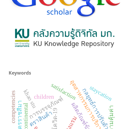
Keywords
อุตสาหกรรมการบริการ
satisfaction
staycation
กลยุทธ์การปรับตัว
khao stu
competencies
children
การบรรจุภัณฑ์
นครราชสีมา
ผลิตภัณฑ์ข้าว
intercontinental
ความคุ้มค่า
ไวรัสโควิด-19
ตราสินค้า