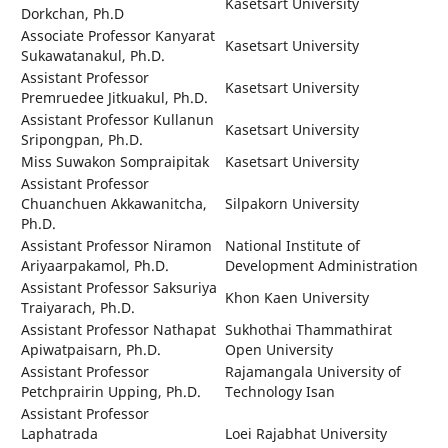
Kasetsart University
Dorkchan, Ph.D
Associate Professor Kanyarat
Kasetsart University
Sukawatanakul, Ph.D.
Assistant Professor
Kasetsart University
Premruedee Jitkuakul, Ph.D.
Assistant Professor Kullanun
Kasetsart University
Sripongpan, Ph.D.
Miss Suwakon Sompraipitak
Kasetsart University
Assistant Professor
Chuanchuen Akkawanitcha,
Silpakorn University
Ph.D.
Assistant Professor Niramon
National Institute of
Ariyaarpakamol, Ph.D.
Development Administration
Assistant Professor Saksuriya
Khon Kaen University
Traiyarach, Ph.D.
Assistant Professor Nathapat
Sukhothai Thammathirat
Apiwatpaisarn, Ph.D.
Open University
Assistant Professor
Rajamangala University of
Petchprairin Upping, Ph.D.
Technology Isan
Assistant Professor
Laphatrada
Loei Rajabhat University