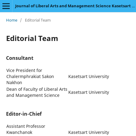
Journal of Liberal Arts and Management Science Kasetsart University
Home
/
Editorial Team
Editorial Team
Consultant
Vice President for
Chalermphrakiat Sakon
Kasetsart University
Nakhon
Dean of Faculty of Liberal Arts
Kasetsart University
and Management Science
Editor-in-Chief
Assistant Professor
Kwanchanok
Kasetsart University