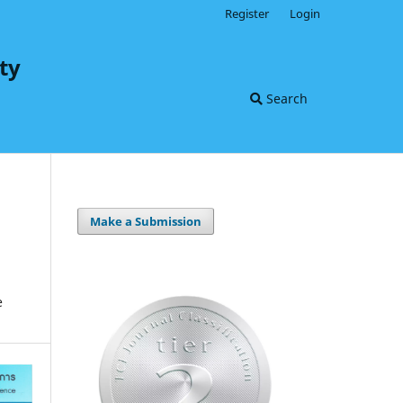
Register
Login
ty
Search
Make a Submission
e