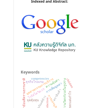
Indexed and Abstract:
Keywords
competencies
อุตสาหกรรมการบริการ
children
ความวิตกกังวลในรูปร่าง
ความคุ้มค่า
ผ้าย้อมสีครามธรรมชาติ
ธุรกิจโรงแรม
การเพิ่มมูลค่า
ไวรัสโควิด-19
ตราสินค้า
การตกแต่งกำไร
การบรรจุภัณฑ์
ผลิตภัณฑ์ข้าว
satisfaction
จุดคุ้มทุน