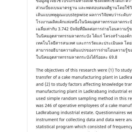
ข้อมูลผู้วิจัยใช้โปรแกรมทางสถิติ ซึ่งสถิติที่ใช้ได้แก่ ควา
ส่วนเบี่ยงเบนมาตรฐาน และทดสอบสมมติฐานโดยใช้วิธ
เส้นแบบพหุคูณแบบstepwise ผลการวิจัยพบว่าระดับก
โรงงานผลิตเค้กแห่งหนึ่งในนิคมอุตสาหกรรมลาดกระบัง
เฉลี่ยเท่ากับ 3.742 ปัจจัยที่มีผลต่อการถ่ายโอนความรู
ในนิคมอุตสาหกรรมลาดกระบัง ได้แก่ โครงสร้างองค์
เทคโนโลยีสารสนเทศ และการวัดและประเมินผล โดยตัว
สามารถอธิบายความผันแปรของการถ่ายโอนความรู้ของ
ในนิคมอุตสาหกรรมลาดกระบังได้ร้อยละ 69.8
The objectives of this research were (1) To stud
transfer of a cake manufacturing plant in Ladkr
and (2) to study factors affecting knowledge tran
manufacturing plant in Ladkrabang industrial e
used simple random sampling method in this re
was 246 of operative employees of a cake manuf
Ladkrabang industrial estate. Questionnaires w
instrument for collecting data and data were an
statistical program which consisted of frequenc