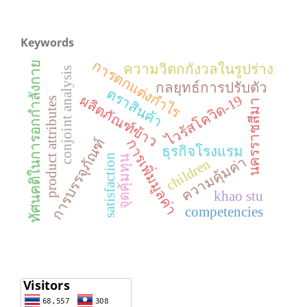
Keywords
การตกแต่งกำไร
ทัศนคติในการอกกำลังกาย
ความวิตกกังวลในรูปร่าง
conjoint analysis
กลยุทธ์การปรับตัว
ตราสินค้า
ไวรัสโควิด-19
ผลิตภัณฑ์ข้าว
product attributes
นครราชสีมา
การบรรจุภัณฑ์
การเพิ่มมูลค่า
ธุรกิจโรงแรม
satisfaction
จุดคุ้มทุน
ความคุ้มค่า
children
khao stu
competencies