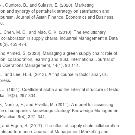
, Guntoro, B., and Sulastri, E. (2020). Marketing
on and synergy of pentahelix strategy on satisfaction and
 tourism. Journal of Asian Finance, Economics and Business.
90.
., Chen, M. C., and Mao, C. K. (2010). The evolutionary
 collaboration in supply chains. Industrial Management & Data
0(3), 453-474.
 and Ahmed, S. (2023). Managing a green supply chain: role of
n, collaboration, learning and trust. International Journal of
d Operations Management, 44(1), 93-114.
., and Lee, H. B. (2013). A first course in factor analysis.
press.
 J. (1951). Coefficient alpha and the internal structure of tests.
ka. 16(3), 297-334.
F., Nonino, F., and Pivetta, M. (2011). A model for assessing
ce of companies’ knowledge strategy. Knowledge Management
Practice. 9(4), 327–341.
 and Ergun, S. (2017). The effect of supply chain collaboration
hain performance. Journal of Management Marketing and