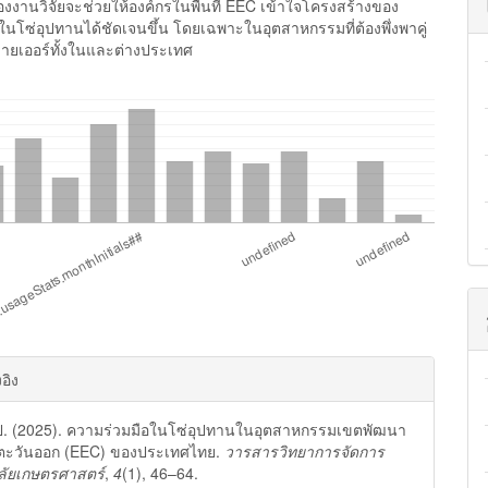
องงานวิจัยจะช่วยให้องค์กรในพื้นที่ EEC เข้าใจโครงสร้างของ
ในโซ่อุปทานได้ชัดเจนขึ้น โดยเฉพาะในอุตสาหกรรมที่ต้องพึ่งพาคู่
ลายเออร์ทั้งในและต่างประเทศ
eric.usageStats.downloads##
gins.themes.bootstrap3.article.de
งอิง
 ป. (2025). ความร่วมมือในโซ่อุปทานในอุตสาหกรรมเขตพัฒนา
ตะวันออก (EEC) ของประเทศไทย.
วารสารวิทยาการจัดการ
ลัยเกษตรศาสตร์
,
4
(1), 46–64.