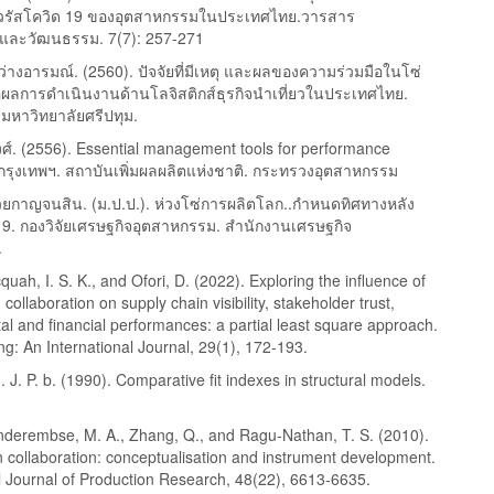
รัสโควิด 19 ของอุตสาหกรรมในประเทศไทย.วารสาร
์และวัฒนธรรม. 7(7): 257-271
างอารมณ์. (2560). ปัจจัยที่มีเหตุ และผลของความร่วมมือในโซ่
ต่อผลการดำเนินงานด้านโลจิสติกส์ธุรกิจนำเที่ยวในประเทศไทย.
 มหาวิทยาลัยศรีปทุม.
ิวงศ์. (2556). Essential management tools for performance
 กรุงเทพฯ. สถาบันเพิ่มผลผลิตแห่งชาติ. กระทรวงอุตสาหกรรม
นวยกาญจนสิน. (ม.ป.ป.). ห่วงโซ่การผลิตโลก..กำหนดทิศทางหลัง
19. กองวิจัยเศรษฐกิจอุตสาหกรรม. สำนักงานเศรษฐกิจ
.
quah, I. S. K., and Ofori, D. (2022). Exploring the influence of
collaboration on supply chain visibility, stakeholder trust,
l and financial performances: a partial least square approach.
g: An International Journal, 29(1), 172-193.
M. J. P. b. (1990). Comparative fit indexes in structural models.
.
nderembse, M. A., Zhang, Q., and Ragu-Nathan, T. S. (2010).
n collaboration: conceptualisation and instrument development.
l Journal of Production Research, 48(22), 6613-6635.