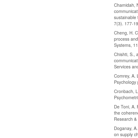
Chamidah, N.
communicati
sustainable
7(3). 177-1
Cheng, H. C
process and
Systems, 11
Chishti, S.,
communicatio
Services an
Comrey, A. L
Psychology 
Cronbach, L.
Psychometri
De Toni, A. 
the coheren
Research & 
Doganay, A.,
on supply c