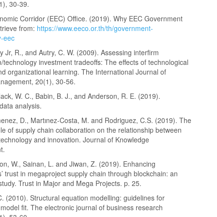
(1), 30-39.
nomic Corridor (EEC) Office. (2019). Why EEC Government
etrieve from:
https://www.eeco.or.th/th/government-
hy-eec
 Jr, R., and Autry, C. W. (2009). Assessing interfirm
n/technology investment tradeoffs: The effects of technological
d organizational learning. The International Journal of
anagement, 20(1), 30-56.
 Black, W. C., Babin, B. J., and Anderson, R. E. (2019).
 data analysis.
enez, D., Martınez-Costa, M. and Rodriguez, C.S. (2019). The
le of supply chain collaboration on the relationship between
 technology and innovation. Journal of Knowledge
t.
Ron, W., Sainan, L. and Jiwan, Z. (2019). Enhancing
’ trust in megaproject supply chain through blockchain: an
study. Trust in Major and Mega Projects. p. 25.
. (2010). Structural equation modelling: guidelines for
model fit. The electronic journal of business research