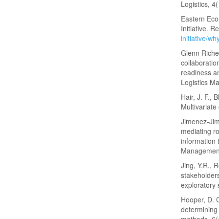
Logistics, 4
Eastern Eco
Initiative. R
initiative/w
Glenn Richey
collaboratio
readiness an
Logistics M
Hair, J. F.,
Multivariate
Jimenez-Jim
mediating ro
information
Managemen
Jing, Y.R., 
stakeholders
exploratory 
Hooper, D. C
determining 