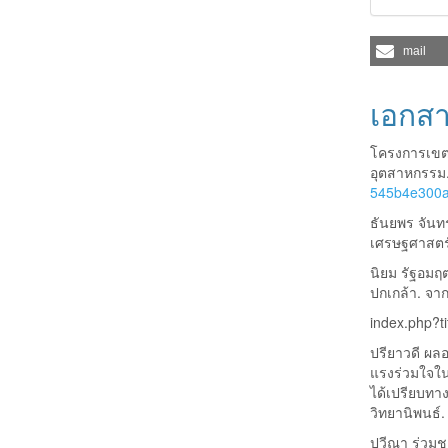
mail
เอกสา
โครงการเขต
อุตสาหกรรม
545b4e300
ธันยพร จันท
เศรษฐศาสตร
นิยม รัฐอมฤ
ปกเกล้า. จา
index.php?t
ปรียาวดี ผล
แรงร่วมใจใน
ได้เปรียบทาง
วิทยานิพนธ์
ปวีณา ร่วมช