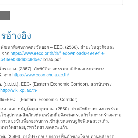
รอ้างอิง
พัฒนาพิเศษภาคตะวันออก – EEC. (2566). สำมะโนธุรกิจและ
. จาก
https://www.eeco.or.th/th/filedownloads/4949/file-
ab43ee089d93c6d5e7
b1a5.pdf
ร์กระจ่าง. (2567). ภัยพิบัติทางธรรมชาติกับผลกระทบทาง
์. จาก
https://www.econ.chula.ac.th/
ต. (ม.ป.ป.). EEC- (Eastern Economic Corridor). สถาบันพระ
ก
http://wiki.kpi.ac.th/
itle=EEC-_(Eastern_Economic_Corridor)
อเนก และ ธนัฎฐ์ตฤณ บุนนาค. (2560). ประสิทธิภาพของการร่วม
โซ่อุปทานผลิตภัณฑ์นมพร้อมดื่มจังหวัดสระแก้วในการสร้างความ
การแข่งขันเพื่อรองรับการเข้าสู่เขตเศรษฐกิจพิเศษสระแก้ว.
. มหาวิทยาลัยบูรพาวิทยาเขตสระแก้ว.
าติ. (2566). องค์ประกอบของการฟื้นตัวของโซ่อุปทานหลังการ