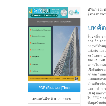
##plugins.themes.bootstr
##plu
ปวีณา ร่วมช
ผู้ช่วยศาสต
บทคัด
ในยุคที่การ
รวดเร็ว ควา
กลยุทธ์สำคั
แข่งขันและเ
ตะวันออก (E
ของประเทศ จ
ความไม่แน่นอ
เชิงยืนยัน
ภาคตะวันออ
แบบสอบถามเป็
ส่วนเกี่ยว
PDF (P.46-64) (Thai)
และ ทำการวิ
CFA) ผลการ
ใน EEC ของป
เผยแพร่แล้ว:
มิ.ย. 20, 2025
ข้อมูลร่วมก