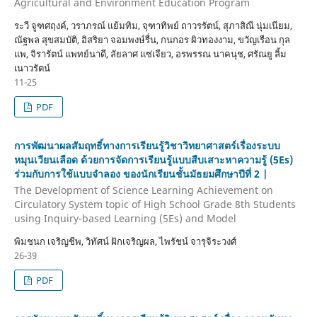
Agricultural and Environment Education Program
ระวี จูฑศฤงค์, วราภรณ์ แย้มทิม, จุฑาทิพย์ ถาวรรัตน์, สุภาสิณี นุ่มเนียม,
ณัฐพล สุขสมบัติ, อิสริยา จอมพงษ์รื่น, กนกอร ผิวทองงาม, ขวัญเรือน กุล
แพ, จิรารัตน์ แพทย์นาดี, ลัยลาศ แซ่เจียว, อรพรรณ นาคนุช, ศรัณยู ลิ้ม
เนาวรัตน์
11-25
PDF
การพัฒนาผลสัมฤทธิ์ทางการเรียนรู้วิชาวิทยาศาสตร์เรื่องระบบ
หมุนเวียนเลือด ด้วยการจัดการเรียนรู้แบบสืบเสาะหาความรู้ (5Es)
ร่วมกับการใช้แบบจำลอง ของนักเรียนชั้นมัธยมศึกษาปีที่ 2 |
The Development of Science Learning Achievement on
Circulatory System topic of High School Grade 8th Students
using Inquiry-based Learning (5Es) and Model
พิมชนก เจริญชีพ, วิทัศน์ ฝักเจริญผล, ไพรัชน์ จารุจิระวงศ์
26-39
PDF