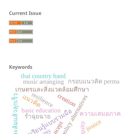
Current Issue
Keywords
thai country band
กรอบแนวคิด perma
music arranging
เกษตรและสิ่งแวดล้อมศึกษา
resilience
creation
ทักษะล้มแล้วลุกเร็ว
แนวคิด
policy alternatives
basic education
การเรียนรู้แบบร่วมมือ
ความเสมอภาค
รำฉุยฉาย
justice
concept
equity