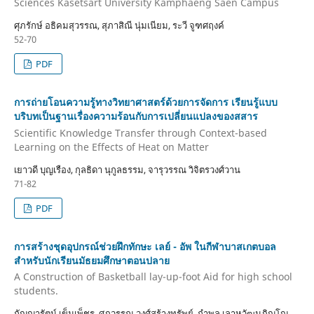
Sciences Kasetsart University Kamphaeng Saen Campus
ศุภรักษ์ อธิคมสุวรรณ, สุภาสิณี นุ่มเนียม, ระวี จูฑศฤงค์
52-70
PDF
การถ่ายโอนความรู้ทางวิทยาศาสตร์ด้วยการจัดการ เรียนรู้แบบ
บริบทเป็นฐานเรื่องความร้อนกับการเปลี่ยนแปลงของสสาร
Scientific Knowledge Transfer through Context-based
Learning on the Effects of Heat on Matter
เยาวดี บุญเรือง, กุลธิดา นุกูลธรรม, จารุวรรณ วิจิตรวงศ์วาน
71-82
PDF
การสร้างชุดอุปกรณ์ช่วยฝึกทักษะ เลย์ - อัพ ในกีฬาบาสเกตบอล
สำหรับนักเรียนมัธยมศึกษาตอนปลาย
A Construction of Basketball lay-up-foot Aid for high school
students.
กัญญารัตน์ เข็มเพ็ชร, ศุภวรรณ วงศ์สร้างทรัพย์, กำพล เลาหวัฒนภิญโญ