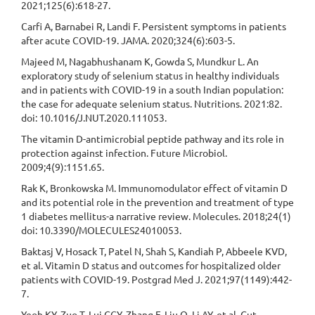
2021;125(6):618-27.
Carfi A, Barnabei R, Landi F. Persistent symptoms in patients
after acute COVID-19. JAMA. 2020;324(6):603-5.
Majeed M, Nagabhushanam K, Gowda S, Mundkur L. An
exploratory study of selenium status in healthy individuals
and in patients with COVID-19 in a south Indian population:
the case for adequate selenium status. Nutritions. 2021:82.
doi: 10.1016/J.NUT.2020.111053.
The vitamin D-antimicrobial peptide pathway and its role in
protection against infection. Future Microbiol.
2009;4(9):1151.65.
Rak K, Bronkowska M. Immunomodulator effect of vitamin D
and its potential role in the prevention and treatment of type
1 diabetes mellitus-a narrative review. Molecules. 2018;24(1)
doi: 10.3390/MOLECULES24010053.
Baktasj V, Hosack T, Patel N, Shah S, Kandiah P, Abbeele KVD,
et al. Vitamin D status and outcomes for hospitalized older
patients with COVID-19. Postgrad Med J. 2021;97(1149):442-
7.
Yeoh KY, Zuo T, Lui GCY, Zhang F, Liu Q, Li AY, et al. Gut