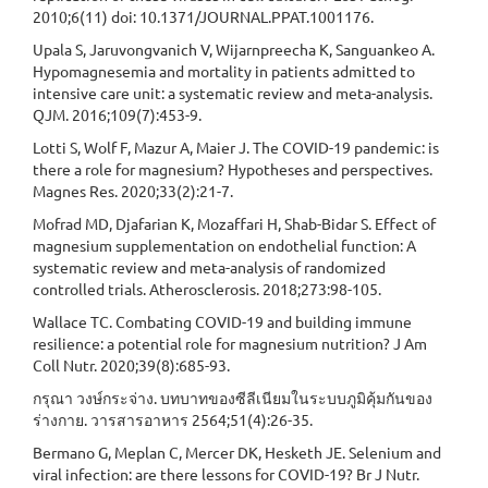
2010;6(11) doi: 10.1371/JOURNAL.PPAT.1001176.
Upala S, Jaruvongvanich V, Wijarnpreecha K, Sanguankeo A.
Hypomagnesemia and mortality in patients admitted to
intensive care unit: a systematic review and meta-analysis.
QJM. 2016;109(7):453-9.
Lotti S, Wolf F, Mazur A, Maier J. The COVID-19 pandemic: is
there a role for magnesium? Hypotheses and perspectives.
Magnes Res. 2020;33(2):21-7.
Mofrad MD, Djafarian K, Mozaffari H, Shab-Bidar S. Effect of
magnesium supplementation on endothelial function: A
systematic review and meta-analysis of randomized
controlled trials. Atherosclerosis. 2018;273:98-105.
Wallace TC. Combating COVID-19 and building immune
resilience: a potential role for magnesium nutrition? J Am
Coll Nutr. 2020;39(8):685-93.
กรุณา วงษ์กระจ่าง. บทบาทของซีลีเนียมในระบบภูมิคุ้มกันของ
ร่างกาย. วารสารอาหาร 2564;51(4):26-35.
Bermano G, Meplan C, Mercer DK, Hesketh JE. Selenium and
viral infection: are there lessons for COVID-19? Br J Nutr.