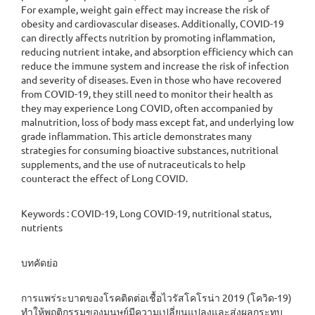
For example, weight gain effect may increase the risk of
obesity and cardiovascular diseases. Additionally, COVID-19
can directly affects nutrition by promoting inflammation,
reducing nutrient intake, and absorption efficiency which can
reduce the immune system and increase the risk of infection
and severity of diseases. Even in those who have recovered
from COVID-19, they still need to monitor their health as
they may experience Long COVID, often accompanied by
malnutrition, loss of body mass except fat, and underlying low
grade inflammation. This article demonstrates many
strategies for consuming bioactive substances, nutritional
supplements, and the use of nutraceuticals to help
counteract the effect of Long COVID.
Keywords : COVID-19, Long COVID-19, nutritional status,
nutrients
บทคัดย่อ
การแพร่ระบาดของโรคติดต่อเชื้อไวรัสโคโรน่า 2019 (โควิด-19)
ทำให้พฤติกรรมของมนุษย์มีความเปลี่ยนแปลงและส่งผลกระทบ