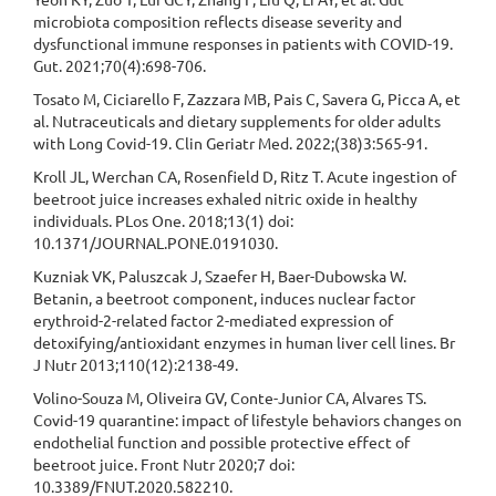
microbiota composition reflects disease severity and
dysfunctional immune responses in patients with COVID-19.
Gut. 2021;70(4):698-706.
Tosato M, Ciciarello F, Zazzara MB, Pais C, Savera G, Picca A, et
al. Nutraceuticals and dietary supplements for older adults
with Long Covid-19. Clin Geriatr Med. 2022;(38)3:565-91.
Kroll JL, Werchan CA, Rosenfield D, Ritz T. Acute ingestion of
beetroot juice increases exhaled nitric oxide in healthy
individuals. PLos One. 2018;13(1) doi:
10.1371/JOURNAL.PONE.0191030.
Kuzniak VK, Paluszcak J, Szaefer H, Baer-Dubowska W.
Betanin, a beetroot component, induces nuclear factor
erythroid-2-related factor 2-mediated expression of
detoxifying/antioxidant enzymes in human liver cell lines. Br
J Nutr 2013;110(12):2138-49.
Volino-Souza M, Oliveira GV, Conte-Junior CA, Alvares TS.
Covid-19 quarantine: impact of lifestyle behaviors changes on
endothelial function and possible protective effect of
beetroot juice. Front Nutr 2020;7 doi:
10.3389/FNUT.2020.582210.