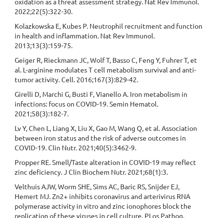
oxidation as a threat assessment strategy. Nat Rev Immunol.
2022;22(5):322-30.
Kolazkowska E, Kubes P. Neutrophil recruitment and function
in health and inflammation. Nat Rev Immunol.
2013;13(3):159-75.
Geiger R, Rieckmann JC, Wolf T, Basso C, Feng Y, Fuhrer T, et
al. L-arginine modulates T cell metabolism survival and anti-
tumor activity. Cell. 2016;167(3):829-42.
Girelli D, Marchi G, Busti F, Vianello A. Iron metabolism in
infections: focus on COVID-19. Semin Hematol.
2021;58(3):182-7.
Lv Y, Chen L, Liang X, Liu X, Gao M, Wang Q, et al. Association
between iron status and the risk of adverse outcomes in
COVID-19. Clin Nutr. 2021;40(5):3462-9.
Propper RE. Smell/Taste alteration in COVID-19 may reflect
zinc deficiency. J Clin Biochem Nutr. 2021;68(1):3.
Velthuis AJW, Worm SHE, Sims AC, Baric RS, Snijder EJ,
Hemert MJ. Zn2+ inhibits coronavirus and arterivirus RNA
polymerase activity in vitro and zinc ionophores block the
replication of these viruses in cell culture. PLos Pathog.