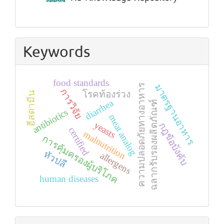
Keywords
food standards
มาตรฐานอาหาร
ความปลอดภัยทางอาหาร
การวิจัย
โรคท้องร่วง
ฮีสตามีน
diarrhea
ฉลากรับรองผลิตภัณฑ์
antibiotics
meat analog
yeasts
กฎข้อบังคับ
certified
malnutrition
การคุ้มครองผู้บริโภค
หัวปลี
allergens
human diseases