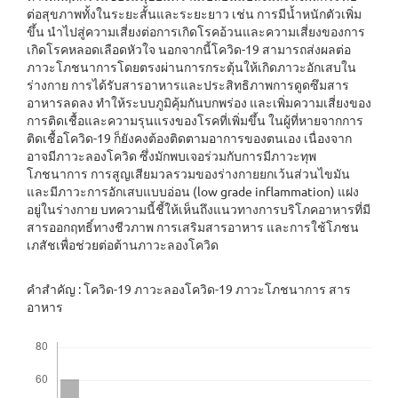
ต่อสุขภาพทั้งในระยะสั้นและระยะยาว เช่น การมีน้ำหนักตัวเพิ่ม
ขึ้น นำไปสู่ความเสี่ยงต่อการเกิดโรคอ้วนและความเสี่ยงของการ
เกิดโรคหลอดเลือดหัวใจ นอกจากนี้โควิด-19 สามารถส่งผลต่อ
ภาวะโภชนาการโดยตรงผ่านการกระตุ้นให้เกิดภาวะอักเสบใน
ร่างกาย การได้รับสารอาหารและประสิทธิภาพการดูดซึมสาร
อาหารลดลง ทำให้ระบบภูมิคุ้มกันบกพร่อง และเพิ่มความเสี่ยงของ
การติดเชื้อและความรุนแรงของโรคที่เพิ่มขึ้น ในผู้ที่หายจากการ
ติดเชื้อโควิด-19 ก็ยังคงต้องติดตามอาการของตนเอง เนื่องจาก
อาจมีภาวะลองโควิด ซึ่งมักพบเจอร่วมกับการมีภาวะทุพ
โภชนาการ การสูญเสียมวลรวมของร่างกายยกเว้นส่วนไขมัน
และมีภาวะการอักเสบแบบอ่อน (low grade inflammation) แฝง
อยู่ในร่างกาย บทความนี้ชี้ให้เห็นถึงแนวทางการบริโภคอาหารที่มี
สารออกฤทธิ์ทางชีวภาพ การเสริมสารอาหาร และการใช้โภชน
เภสัชเพื่อช่วยต่อต้านภาวะลองโควิด
คำสำคัญ : โควิด-19 ภาวะลองโควิด-19 ภาวะโภชนาการ สาร
อาหาร
Downloads