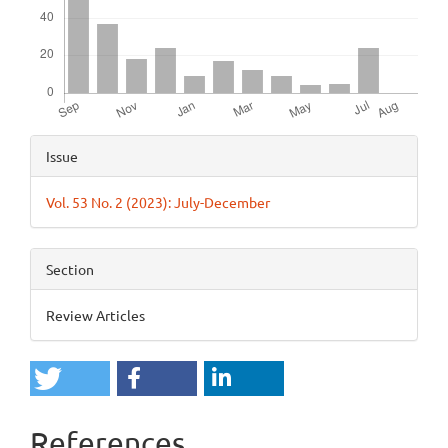
Article
Issue
Details
Vol. 53 No. 2 (2023): July-December
Section
Review Articles
References