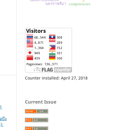
market orientation
นครราชสีมา
competencies
Counter installed: April 27, 2018
Current Issue
 1
อบึง
):