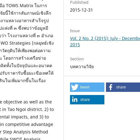
Published
งมือ TOWS Matrix ในการ
2015-12-31
ัยนี้ใช้การสัมภาษณ์เชิงลึก
รโรงงานหลวงอาหารสำเร็จรูป
งที่ ๓ ซึ่งพบว่าข้อมูลมี
Issue
บว่า โรงงานหลวงที่ ๓ อำเภอ
Vol. 2 No. 2 (2015): July - Decemb
WO Strategies (กลยุทธ์เชิง
2015
หาวัตถุดิบให้เพียงพอต่อความ
 โดยการสร้างเครือข่าย
Section
ลิตทั้งในปัจจุบันและอนาคต
บทความวิจัย
 ปรับราคารับซื้อมะเขือเทศให้
ในเพิ่มมากขึ้นในเรื่อง
tweet
share
share
e objective as well as the
in Tao Ngoi district. 2) to
ntal impacts, and 3) to
ain competitive advantage
or Step Analysis Method
while SWOT Analysis