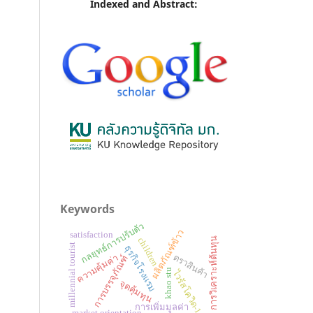
Indexed and Abstract:
Keywords
กลยุทธ์การปรับตัว
ผลิตภัณฑ์ข้าว
satisfaction
การวิเคราะห์ต้นทุน
children
millennial tourist
ธุรกิจโรงแรม
ตราสินค้า
ความคุ้มค่า
การบรรจุภัณฑ์
khao stu
ไวรัสโควิด-19
จุดคุ้มทุน
การเพิ่มมูลค่า