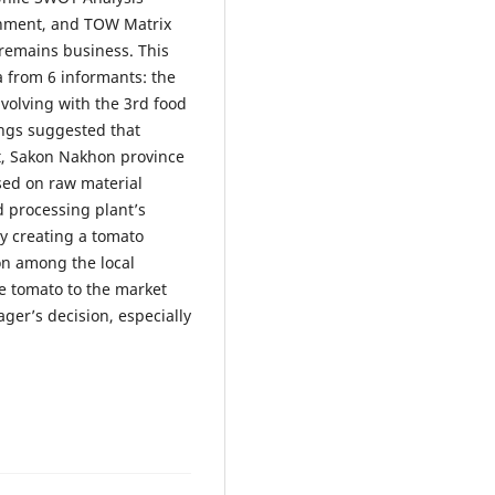
onment, and TOW Matrix
 remains business. This
a from 6 informants: the
volving with the 3rd food
ings suggested that
ct, Sakon Nakhon province
sed on raw material
d processing plant’s
by creating a tomato
on among the local
he tomato to the market
ger’s decision, especially