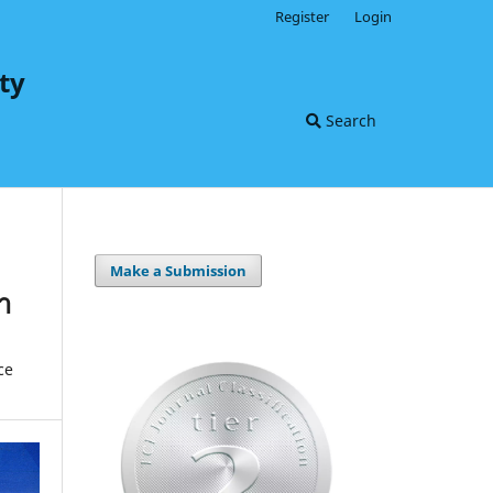
Register
Login
ty
Search
Make a Submission
า
ce