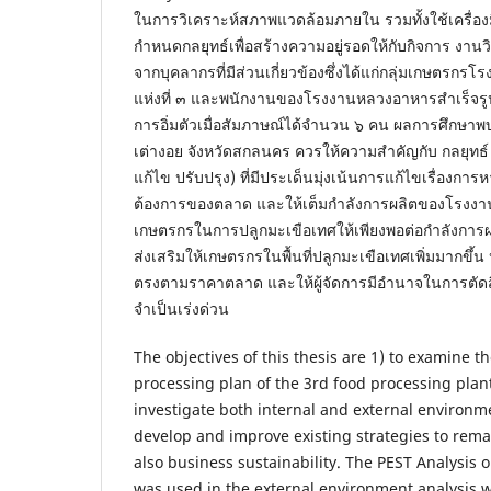
ในการวิเคราะห์สภาพแวดล้อมภายใน รวมทั้งใช้เครื่อ
กำหนดกลยุทธ์เพื่อสร้างความอยู่รอดให้กับกิจการ งานวิจ
จากบุคลากรที่มีส่วนเกี่ยวข้องซึ่งได้แก่กลุ่มเกษตรก
แห่งที่ ๓ และพนักงานของโรงงานหลวงอาหารสำเร็จรูปแห่
การอิ่มตัวเมื่อสัมภาษณ์ได้จำนวน ๖ คน ผลการศึกษาพ
เต่างอย จังหวัดสกลนคร ควรให้ความสำคัญกับ กลยุทธ์ 
แก้ไข ปรับปรุง) ที่มีประเด็นมุ่งเน้นการแก้ไขเรื่องการ
ต้องการของตลาด และให้เต็มกำลังการผลิตของโรงงาน
เกษตรกรในการปลูกมะเขือเทศให้เพียงพอต่อกำลังการผ
ส่งเสริมให้เกษตรกรในพื้นที่ปลูกมะเขือเทศเพิ่มมากขึ้น
ตรงตามราคาตลาด และให้ผู้จัดการมีอำนาจในการตัดสิน
จำเป็นเร่งด่วน
The objectives of this thesis are 1) to examine th
processing plan of the 3rd food processing plant 
investigate both internal and external environme
develop and improve existing strategies to rem
also business sustainability. The PEST Analysis 
was used in the external environment analysis 