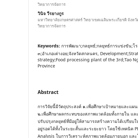
วิทยาการจัดการ
วินิจ วีรยางกูร
มหาวิทยาลัยเกษตรศาสตร์ วิทยาเขตเฉลิมพระเกียรติ จัง
วิทยาการจัดการ
Keywords:
การพัฒนา;กลยุทธ์;กลยุทธ์การแข่งขัน;โ
๓;อำเภอเต่างอย;จังหวัดสกลนคร, Development;Stra
strategy;Food processing plant of the 3rd;Tao N
Province
Abstract
การวิจัยนี้มีวัตถุประสงค์ ๑.เพื่อศึกษาเป้าหมายและ
๒.เพื่อศึกษาผลกระทบของสภาพแวดล้อมทั้งภายใน แล
ปรับปรุงกลยุทธ์ที่มีอยู่ให้สามารถสร้างความได้เปรี
อยู่รอดได้ทั้งในระยะสั้นและระยะยาว โดยใช้เทคนิค P
Analysis ในการวิเคราะห์สภาพแวดล้อมภายนอก และใ