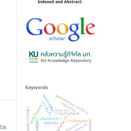
Indexed and Abstract:
Keywords
อุตสาหกรรมการบริการ
นครราชสีมา
ตราสินค้า
staycation
ธุรกิจโรงแรม
กลยุทธ์การปรับตัว
khao stu
การบรรจุภัณฑ์
ไวรัสโควิด-19
ผลิตภัณฑ์ข้าว
ความคุ้มค่า
การเพิ่มมูลค่า
children
จุดคุ้มทุน
satisfaction
competencies
้วย