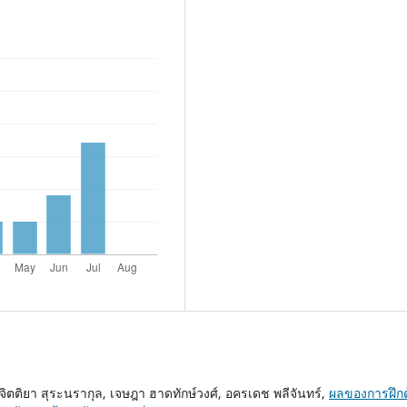
ิตติยา สุระนรากุล, เจษฎา ฮาดทักษ์วงศ์, อครเดช พลีจันทร์,
ผลของการฝึกด