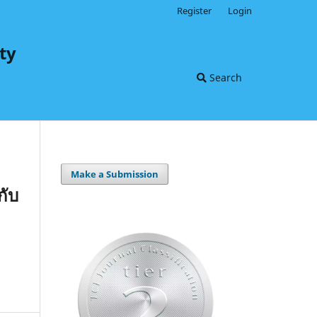
Register
Login
ty
Search
Make a Submission
กับ