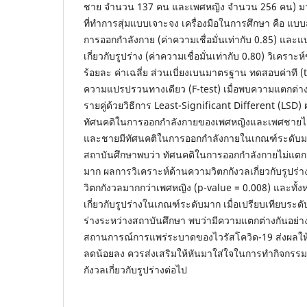
ชาย จำนวน 137 คน และเพศหญิง จำนวน 256 คน) ม
ที่ทำการสุ่มแบบเจาะจง เครื่องมือในการศึกษา คือ แบ
การออกกำลังกาย (ค่าความเชื่อมั่นเท่ากับ 0.85) แล
เกี่ยวกับรูปร่าง (ค่าความเชื่อมั่นเท่ากับ 0.80) วิเคราะห
ร้อยละ ค่าเฉลี่ย ส่วนเบี่ยงเบนมาตรฐาน ทดสอบค่าที (
ความแปรปรวนทางเดียว (F-test) เมื่อพบความแตกต่างก
รายคู่ด้วยวิธีการ Least-Significant Different (LSD
ทัศนคติในการออกกำลังกายของเพศหญิงและเพศชายไม่
และชายมีทัศนคติในการออกกำลังกายในเกณฑ์ระดับมา
สถาบันศึกษาพบว่า ทัศนคติในการออกกำลังกายไม่แตกต
มาก ผลการวิเคราะห์ด้านความวิตกกังวลเกี่ยวกับรูปร่
วิตกกังวลมากกว่าเพศหญิง (p-value = 0.008) และทั้
เกี่ยวกับรูปร่างในเกณฑ์ระดับมาก เมื่อเปรียบเทียบระดั
ร่างระหว่างสถาบันศึกษา พบว่ามีความแตกต่างกันอย่าง
สถานการณ์การแพร่ระบาดของไวรัสโควิด-19 ส่งผลให้
ลดน้อยลง ควรส่งเสริมให้หันมาใส่ใจในการทำกิจกรรม
กังวลเกี่ยวกับรูปร่างต่อไป