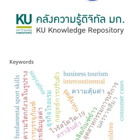
Keywords
staycation
business tourism
ความวิตกกังวลในรูปร่าง
กลยุทธ์การปรับตัว
fundamental sport skills
intercontinental
consumer cases
อุตสาหกรรมการบริการ
จุดคุ้มทุน
ความคุ้มค่า
ธุรกิจโรงแรม
นครราชสีมา
การบรรจุภัณฑ์
ผลิตภัณฑ์ข้าว
การเพิ่มมูลค่า
ไวรัสโควิด-19
ตราสินค้า
children