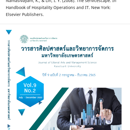
Namasivayam, K., & Lin, I. Y. (2008). The servicescape. In
Handbook of Hospitality Operations and IT. New York:
Elsevier Publishers.