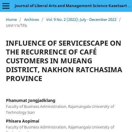
Journal of Liberal Arts and Management Science Kasetsart University
Home
/
Archives
/
Vol. 9 No. 2 (2022): July - December 2022
/
บทความวิจัย
INFLUENCE OF SERVICESCAPE ON
THE RECURRENCE OF CAFÉ
CUSTOMERS IN MUEANG
DISTRICT, NAKHON RATCHASIMA
PROVINCE
Phanumat Jongjadklang
Faculty of Business Administration, Rajamangala University of
Technology Isan
Phisara Aopimai
Faculty of Business Administration, Rajamangala University of