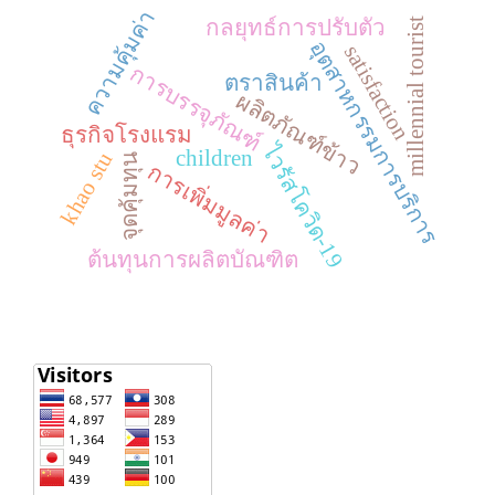
ความคุ้มค่า
กลยุทธ์การปรับตัว
millennial tourist
อุตสาหกรรมการบริการ
satisfaction
การบรรจุภัณฑ์
ตราสินค้า
ผลิตภัณฑ์ข้าว
ธุรกิจโรงแรม
ไวรัสโควิด-19
children
khao stu
จุดคุ้มทุน
การเพิ่มมูลค่า
ต้นทุนการผลิตบัณฑิต