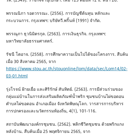
พรรณนิภา รอดวรรณะ. (2556). การบัญชีต้นทุน หลักและ
กระบวนการ. กรุงเทพฯ: บริษัทวี.พริ้นท์ (1991) จำกัด.
พรรณุภา ธุวนิมิตรกุล. (2563). การเงินธุรกิจ. กรุงเทพฯ:
มหาวิทยาลัยธรรมศาสตร์.
รัชนี โตอาจ. (2558). การศึกษาความเป็นไปได้ของโครงการ. สืบค้น
เมื่อ 30 สิงหาคม 2565, จาก
https://www.stou.ac.th/stouonline/lom/data/sec/Lom14/02-
03-01.html
รุ่งโรจน์ ฝ้ายเยื่อ และศิริรักษ์ สันทิตย์. (2563). การมีส่วนร่วมของ
กลุ่มแม่บ้านในการส่งเสริมผลิตภัณฑ์น้ำพริก ชุมชนบ้านไผ่ขอดอน
ตำบลไผ่ขอดอน อำเภอเมือง จังหวัดพิษณุโลก. วารสารการบริหาร
การปกครองและนวัตกรรมท้องถิ่น, 4(1), 101-116.
สถาบันพัฒนาองค์กรชุมชน. (2562). พลิกชีวิตชุมชน ด้วยพริกแกง
หลังบ้าน. สืบค้นเมื่อ 25 พฤศจิกายน 2565, จาก