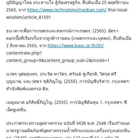
ภูมิปัญญาไทย ประสานใจ สู้ภัยเศรษฐกิจ. สืบค้นเมื่อ 25 พฤศจิกายน
2565, จาก
https://www.technologychaoban.com/
thai-local-
wisdom/article_81591
ธนาคารเพื่อการเกษตรและสหกรณ์การเกษตร. (2565). อัตรา
ดอกเบี้ยที่เรียกเก็บจากลูกค้ารายคน (เกษตรกรและบุคคล). สืบค้นเมื่อ
2 สิงหาคม 2565, จาก
https://www.baac.or.th/th/
contentrate.php?
content_group=9&content_group_sub=2&inside=1
นวพร บุศยสุนทร, ประจิต หาวัตร, ศรัณย์ ชูเกียรติ, วิศรุต ศรี
บุญนาค, และวศธร ชุติภิญโญ. (2555). การบัญชีบริหาร. กรุงเทพฯ:
สำนักพิมพ์แมคกรอ-ฮิล.
เบญจมาศ อภิสิทธิ์ภิญโญ. (2555). การบัญชีต้นทุน 1. กรุงเทพฯ: ซี
เอ็ดยูเคชั่น.
ประกาศกระทรวงอุตสาหกรรม ฉบับที่ 3438 พ.ศ. 2548 เรื่องกำหนด
มาตรฐานผลิตภัณฑ์อุตสาหกรรมน้ำพริกแกงและเครื่องปรุงแต่งกลิ่น
รส. (2549). ราชกิจจานุเบกษา. เล่ม 123 ตอนที่ 12 ง. หน้า 26.