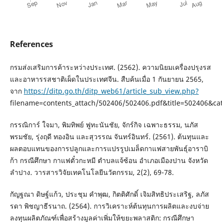
References
กรมส่งเสริมการค้าระหว่างประเทศ. (2562). ความนิยมเครื่องปรุงรส
และอาหารรสชาติเผ็ดในประเทศจีน. สืบค้นเมื่อ 1 กันยายน 2565,
จาก
https://ditp.go.th/ditp_web61/article_sub_view.php?
filename=contents_attach/502406/502406.pdf&title=502406&c
กรรณิการ์ ใจมา, พิมทิพย์ ฟูทะนันชัย, จักร์กิจ เฉพาะธรรม, นภัส
พรมชัย, รุ่งฤดี ทองอิน และสุวรรณ จันทร์อินทร์. (2561). ต้นทุนและ
ผลตอบแทนของการปลูกและการแปรรูปเมล็ดกาแฟสายพันธุ์อาราบิ
ก้า กรณีศึกษา กาแฟตั๋วกะหมี ตำบลแจ้ซ้อน อำเภอเมืองปาน จังหวัด
ลำปาง. วารสารวิจัยเทคโนโลยีนวัตกรรม, 2(2), 69-78.
กัญฐณา ดิษฐ์แก้ว, ประชุม คำพุฒ, กิตติศักดิ์ เจิมสิทธิประเสริฐ, ลภัส
รดา พิชญาธีรนาถ. (2564). การวิเคราะห์ต้นทุนการผลิตและงบจ่าย
ลงทุนผลิตภัณฑ์เพื่อสร้างมูลค่าเพิ่มให้ขยะพลาสติก: กรณีศึกษา