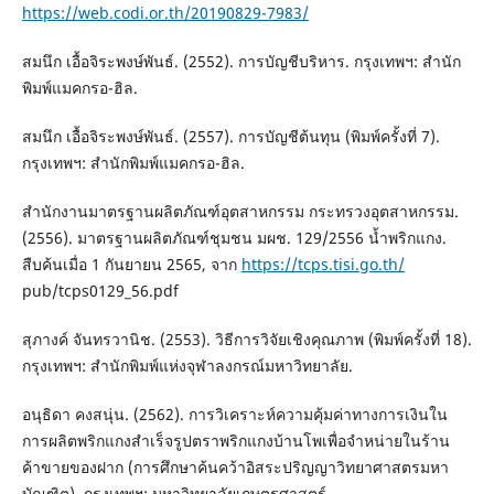
https://web.codi.or.th/20190829-7983/
สมนึก เอื้อจิระพงษ์พันธ์. (2552). การบัญชีบริหาร. กรุงเทพฯ: สำนัก
พิมพ์แมคกรอ-ฮิล.
สมนึก เอื้อจิระพงษ์พันธ์. (2557). การบัญชีต้นทุน (พิมพ์ครั้งที่ 7).
กรุงเทพฯ: สำนักพิมพ์แมคกรอ-ฮิล.
สำนักงานมาตรฐานผลิตภัณฑ์อุตสาหกรรม กระทรวงอุตสาหกรรม.
(2556). มาตรฐานผลิตภัณฑ์ชุมชน มผช. 129/2556 น้ำพริกแกง.
สืบค้นเมื่อ 1 กันยายน 2565, จาก
https://tcps.tisi.go.th/
pub/tcps0129_56.pdf
สุภางค์ จันทรวานิช. (2553). วิธีการวิจัยเชิงคุณภาพ (พิมพ์ครั้งที่ 18).
กรุงเทพฯ: สำนักพิมพ์แห่งจุฬาลงกรณ์มหาวิทยาลัย.
อนุธิดา คงสนุ่น. (2562). การวิเคราะห์ความคุ้มค่าทางการเงินใน
การผลิตพริกแกงสำเร็จรูปตราพริกแกงบ้านโพเพื่อจำหน่ายในร้าน
ค้าขายของฝาก (การศึกษาค้นคว้าอิสระปริญญาวิทยาศาสตรมหา
บัณฑิต). กรุงเทพฯ: มหาวิทยาลัยเกษตรศาสตร์.