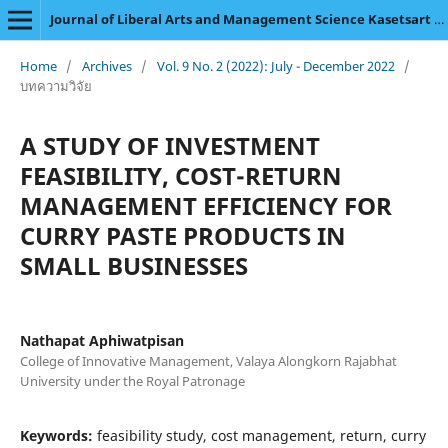
Journal of Liberal Arts and Management Science Kasetsart University
Home
/
Archives
/
Vol. 9 No. 2 (2022): July - December 2022
/
บทความวิจัย
A STUDY OF INVESTMENT
FEASIBILITY, COST-RETURN
MANAGEMENT EFFICIENCY FOR
CURRY PASTE PRODUCTS IN
SMALL BUSINESSES
Nathapat Aphiwatpisan
College of Innovative Management, Valaya Alongkorn Rajabhat
University under the Royal Patronage
Keywords:
feasibility study, cost management, return, curry