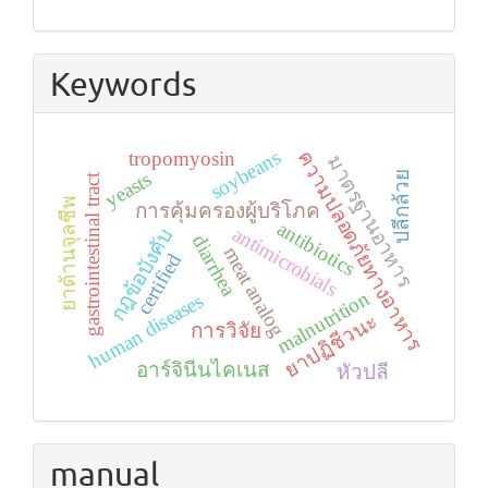
Keywords
soybeans
tropomyosin
ความปลอดภัยทางอาหาร
มาตรฐานอาหาร
yeasts
ปลีกล้วย
gastrointestinal tract
ยาต้านจุลชีพ
การคุ้มครองผู้บริโภค
antibiotics
antimicrobials
กฎข้อบังคับ
diarrhea
meat analog
certified
malnutrition
human diseases
ยาปฏิชีวนะ
การวิจัย
อาร์จินีนไคเนส
หัวปลี
manual