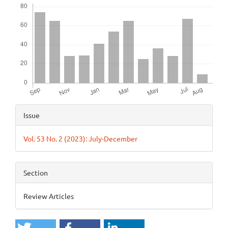
Article
Issue
Details
Vol. 53 No. 2 (2023): July-December
Section
Review Articles