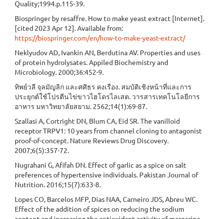
Quality;1994.p.115-39.
Biospringer by resaffre. How to make yeast extract [Internet].
[cited 2023 Apr 12]. Available from:
https://biospringer.com/en/how-to-make-yeast-extract/
Neklyudov AD, Ivankin AN, Berdutina AV. Properties and uses
of protein hydrolysates. Appiled Biochemistry and
Microbiology. 2000;36:452-9.
ทิพย์วลี จุลมัญลิก และศศิธร คงเรือง. สมบัติเชิงหน้าที่และการ
ประยุกต์ใช้โปรตีนไข่ขาวไฮโดรไลเสต. วารสารเทคโนโลยีการ
อาหาร มหาวิทยาลัยสยาม. 2562;14(1):69-87.
Szallasi A, Cortright DN, Blum CA, Eid SR. The vanilloid
receptor TRPV1: 10 years from channel cloning to antagonist
proof-of-concept. Nature Reviews Drug Discovery.
2007;6(5):357-72.
Nugrahani G, Afifah DN. Effect of garlic as a spice on salt
preferences of hypertensive individuals. Pakistan Journal of
Nutrition. 2016;15(7):633-8.
Lopes CO, Barcelos MFP, Dias NAA, Carneiro JDS, Abreu WC.
Effect of the addition of spices on reducing the sodium
content and increasing the antioxidant activity of margarine.