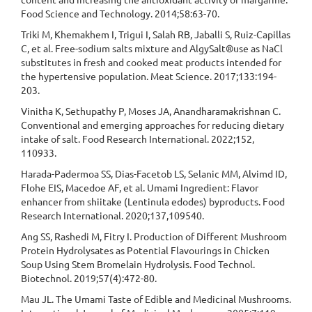
Food Science and Technology. 2014;58:63-70.
Triki M, Khemakhem I, Trigui I, Salah RB, Jaballi S, Ruiz-Capillas
C, et al. Free-sodium salts mixture and AlgySalt®use as NaCl
substitutes in fresh and cooked meat products intended for
the hypertensive population. Meat Science. 2017;133:194-
203.
Vinitha K, Sethupathy P, Moses JA, Anandharamakrishnan C.
Conventional and emerging approaches for reducing dietary
intake of salt. Food Research International. 2022;152,
110933.
Harada-Padermoa SS, Dias-Facetob LS, Selanic MM, Alvimd ID,
Flohe EIS, Macedoe AF, et al. Umami Ingredient: Flavor
enhancer from shiitake (Lentinula edodes) byproducts. Food
Research International. 2020;137,109540.
Ang SS, Rashedi M, Fitry I. Production of Different Mushroom
Protein Hydrolysates as Potential Flavourings in Chicken
Soup Using Stem Bromelain Hydrolysis. Food Technol.
Biotechnol. 2019;57(4):472-80.
Mau JL. The Umami Taste of Edible and Medicinal Mushrooms.