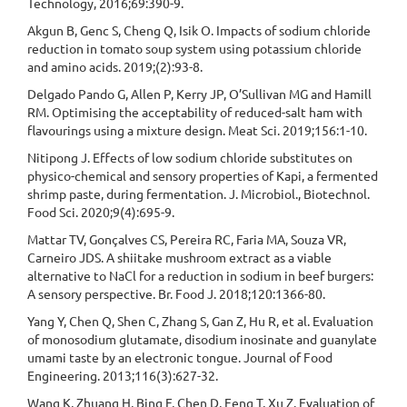
Technology, 2016;69:390-9.
Akgun B, Genc S, Cheng Q, Isik O. Impacts of sodium chloride
reduction in tomato soup system using potassium chloride
and amino acids. 2019;(2):93-8.
Delgado Pando G, Allen P, Kerry JP, O’Sullivan MG and Hamill
RM. Optimising the acceptability of reduced-salt ham with
flavourings using a mixture design. Meat Sci. 2019;156:1-10.
Nitipong J. Effects of low sodium chloride substitutes on
physico-chemical and sensory properties of Kapi, a fermented
shrimp paste, during fermentation. J. Microbiol., Biotechnol.
Food Sci. 2020;9(4):695-9.
Mattar TV, Gonçalves CS, Pereira RC, Faria MA, Souza VR,
Carneiro JDS. A shiitake mushroom extract as a viable
alternative to NaCl for a reduction in sodium in beef burgers:
A sensory perspective. Br. Food J. 2018;120:1366-80.
Yang Y, Chen Q, Shen C, Zhang S, Gan Z, Hu R, et al. Evaluation
of monosodium glutamate, disodium inosinate and guanylate
umami taste by an electronic tongue. Journal of Food
Engineering. 2013;116(3):627-32.
Wang K, Zhuang H, Bing F, Chen D, Feng T, Xu Z. Evaluation of