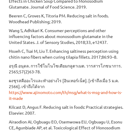
Effects in Chicken Soup Compared to Monosodium
Glutamate. Journal of Food Science. 2019.
Beeren C, Groves K, Titoria PM. Reducing salt in foods.
Woodhead Publishing; 2019.
Wang S, Adhikari K. Consumer perceptions and other
influencing factors about monosodium glutamate in the
United States. J. of Sensory Studies, 2018;33, e12437.
Hsueh C, Tsai M, Liu T. Enhancing saltiness perception using
chitin nano fibers when curing tilapia fillets. 2017;86:93–8.
อรุณี อนุดล. การใช้โมโนโซเดียมกลูตาเมต. วารสารโภชนาการ.
2565;57(2)63-78.
ผงชุรสคืออะไรและทำอย่างไร [อินเทอร์เน็ต]. [เข้าถึงเมื่อ 5 ม.ค.
2566]. เข้าถึงได้จาก
https://www.ajinomoto.com/th/msg/what-is-msg-and-how-is-
it-made
Kilcast D, Angus F. Reducing salt in foods: Practical strategies.
Elsevier. 2007.
Airaodion AI, Ogbuagu EO, Osemwowa EU, Ogbuagu U, Esonu
CE, Agunbiade AP, et al. Toxicological Effect of Monosodium