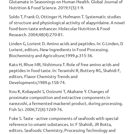
Glutamate in Seasonings on Human Health. Global Journal of
Nutrition & Food Science. 2019;1(5):1-9.
Soldo T, Frank O, Ottinger H, Hofmann T. Systematic studies
of structure and physiological activity of alapyridaine. A novel
food-born taste enhancer. Molecular Nutrition & Food
Research. 2004;48(4):270-81.
Linden G, Lorient D. Amino acids and peptides. In: G Linden, D
Lorient, editors. New Ingredients in Food Processing.
Biochemistry and Agriculture;1999.p.315-36.
Kato H, Rhue MR, Nishimura T. Role of free amino acids and
peptides in food taste. In: Teranishi R, Buttery RG, Shahidi F,
editors. Flavor Chemistry Trends and
Developments;1989.p.158-74.
Itou K, Kobayashi S, Ooizumi T, Akahane Y. Changes of
proximate composition and extractive components in
narezushi, a fermented mackerel product, during processing.
Fish Sci. 2006;72(6):1269-76.
Fuke S. Taste - active components of seafoods with special
reference to umami substances. In: F Shahidi, JR Botta,
editors. Seafoods: Chemistry, Processing Technology and