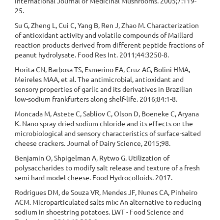
International Journal of Medicinal Mushrooms. 2005;7:119-
25.
Su G, Zheng L, Cui C, Yang B, Ren J, Zhao M. Characterization
of antioxidant activity and volatile compounds of Maillard
reaction products derived from different peptide fractions of
peanut hydrolysate. Food Res Int. 2011;44:3250-8.
Horita CN, Barbosa TS, Esmerino EA, Cruz AG, Bolini HMA,
Meireles MAA, et al. The antimicrobial, antioxidant and
sensory properties of garlic and its derivatives in Brazilian
low-sodium frankfurters along shelf-life. 2016;84:1-8.
Moncada M, Astete C, Sabliov C, Olson D, Boeneke C, Aryana
K. Nano spray-dried sodium chloride and its effects on the
microbiological and sensory characteristics of surface-salted
cheese crackers. Journal of Dairy Science, 2015;98.
Benjamin O, Shpigelman A, Rytwo G. Utilization of
polysaccharides to modify salt release and texture of a fresh
semi hard model cheese. Food Hydrocolloids. 2017.
Rodrigues DM, de Souza VR, Mendes JF, Nunes CA, Pinheiro
ACM. Microparticulated salts mix: An alternative to reducing
sodium in shoestring potatoes. LWT - Food Science and