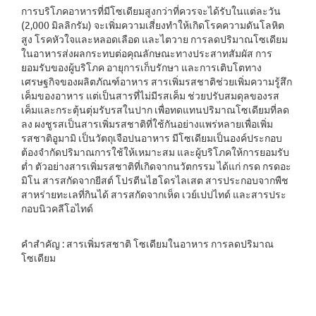
การบริโภคอาหารที่มีโซเดียมสูงกว่าที่ควรจะได้รับในแต่ละวัน
(2,000 มิลลิกรัม) จะเพิ่มความเสี่ยงทำให้เกิดโรคความดันโลหิต
สูง โรคหัวใจและหลอดเลือด และไตวาย การลดปริมาณโซเดียม
ในอาหารส่งผลกระทบต่อคุณลักษณะทางประสาทสัมผัส การ
ยอมรับของผู้บริโภค อายุการเก็บรักษา และการเติบโตทาง
เศรษฐกิจของผลิตภัณฑ์อาหาร สารเพิ่มรสชาติช่วยเพิ่มความรู้สึก
เค็มของอาหาร แต่เป็นสารที่ไม่มีรสเค็ม ช่วยปรับสมดุลของรส
เค็มและกระตุ้นตุ่มรับรสในปาก เพื่อทดแทนปริมาณโซเดียมที่ลด
ลง ผงชูรสเป็นสารเพิ่มรสชาติที่ใช้กันอย่างแพร่หลายเพื่อเพิ่ม
รสชาติอูมามิ เป็นวัตถุเจือปนอาหาร มีโซเดียมเป็นองค์ประกอบ
ต้องจำกัดปริมาณการใช้ให้เหมาะสม และผู้บริโภคให้การยอมรับ
ต่ำ ตัวอย่างสารเพิ่มรสชาติที่เกิดจากนวัตกรรม ได้แก่ กรด กรดอะ
มิโน สารสกัดจากยีสต์ โปรตีนไฮโดรไลเสต สารประกอบจากพืช
สาหร่ายทะเลที่กินได้ สารสกัดจากเห็ด เวย์เปปไทด์ และสารประ
กอบนิวคลีโอไทด์
คำสำคัญ : สารเพิ่มรสชาติ โซเดียมในอาหาร การลดปริมาณ
โซเดียม
Downloads